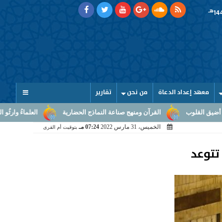
هـ
معهد إعداد الدعاة
من نحن
تقارير
القرآن ومنهج صناعة النماذج الحضارية
العلماءُ وارثُو النبوّة: من بلاغ الر
الخميس، 31 مارس 2022
07:24 مـ
بتوقيت أم القرى
تتوعد