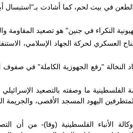
طعن في بيت لحم، كما أشادت بـ"استبسال أبط
ونية النكراء في جنين" هو تصعيد المقاومة وا
اح العسكري لحركة الجهاد الإسلامي، الاستنف
ياد النخالة "رفع الجهوزية الكاملة" في صفوف 
ة الفلسطينية ما وصفته بالتصعيد الإسرائيلي
متطرفين اليهود المسجد الأقصى، والجريمة البش
الة الأنباء الفلسطينية (وفا)- من أن التص