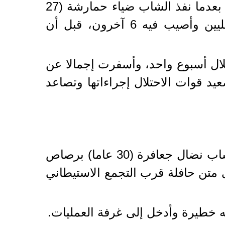
وقد أعلنت القوات الإسرائيلية حالة التأهب في صفوفها، ونشرت تعزيزات إضافية بعدما نفذ الشاب ضياء حمارشة (27
عاما) من جنين هجوما في بني براك شرق مدينة تل أبيب أودى بحياة 5 إسرائيليين وأصيب فيه 6 آخرون، قبل أن
 مدن إسرائيلية خلال أسبوع واحد، وأسفرت إجمالا عن
 من التوتر على خلفية تصعيد قوات الاحتلال إجراءاتها وتصاعد
وقالت وزارة الصحة الفلسطينية اليوم الخميس إنه تم إبلاغها رسميا باستشهاد الشاب نضال جعافرة (30 عاما) برصاص
ى متن حافلة قرب التجمع الاستيطاني
 خطيرة وأدخل إلى غرفة العمليات.