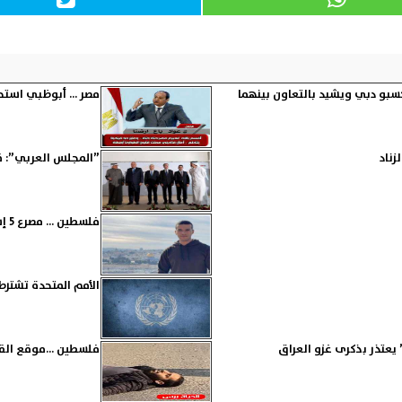
 إكسبو دبي ويشيد بالتعاون بينهما
مصر ... أبوظبي استح
زناد
”المجلس العربي”: ق
فلسطين ... مصرع 5 إسرائيليين وإصابة 6 في عمليات إطلاق نار قرب تل أبيب
الأمم المتحدة تشتر
 يعتذر بذكرى غزو العراق
فلسطين ...موقع القناة 13 العبرية ينشر تفاصيل عملية 