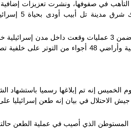
وكان هجوم بني براك أحدث عملية ضمن 3 عمليات وقعت داخل
مقتل 11 شخصا. وتشهد الضفة الغربية وأراضي 48 أجواء
جيش الاحتلال في بيان إنه طعن إسرائيليا عل
 المستوطن الذي أصيب في عملية الطعن حالته