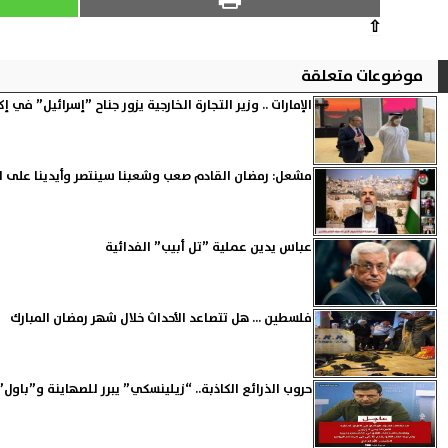
⇧
موضوعات متعلقة
الإمارات .. وزير التجارة الخارجية يزور جناح ”إسرائيل” في
مشعل: رمضان القادم صعب وشعبنا سينتصر وأيدينا على ال
عباس يدين عملية ”تل أبيب” الفدائية
فلسطين ... هل تتصاعد الأحداث خلال شهر رمضان المبارك
حروب الذرائع الكاذبة.. “زيلينسكي” يبرر للصهاينة و”باول”