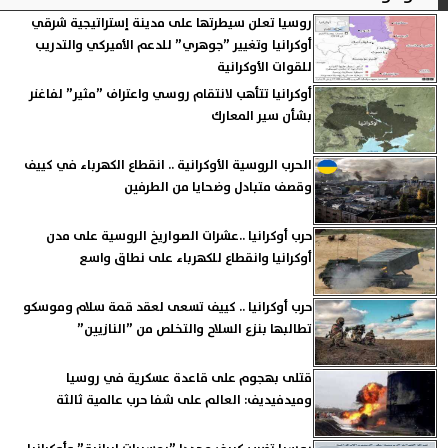
روسيا تعلن سيطرتها على مدينة إستراتيجية شرقي
أوكرانيا وتغيير ”جوهري” للدعم الأميركي والتدريب
للقوات الأوكرانية
أوكرانيا تتأهب لانتقام روسي واعتراف ”مثير” لفاغنر
بشأن سير المعارك
الحرب الروسية الأوكرانية .. انقطاع الكهرباء في كييف
وقصف متبادل وضحايا من الطرفين
حرب أوكرانيا ..عشرات الصواريخ الروسية على مدن
أوكرانيا وانقطاع للكهرباء على نطاق واسع
حرب أوكرانيا .. كييف تسعى لعقد قمة سلام وموسكو
تطالبها بنزع السلاح والتخلص من ”النازيين”
قتلى بهجوم على قاعدة عسكرية في روسيا
وميدفيديف: العالم على شفا حرب عالمية ثالثة