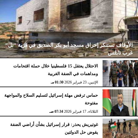
الأوقاف تستنكر إحراق مسجد أبو بكر الصديق في قرية ”تل”
غرب نابلس
الاحتلال يعتقل 15 فلسطينيا خلال حملة اقتحامات
ومداهمات في الضفة الغربية
الإثنين، 23 فبراير 2026
02:15 مـ
الإثنين، 23 فبراير 2026
01:30 مـ
حماس ترفض مهلة إسرائيل لتسليم السلاح والمواجهة
مفتوحة
الثلاثاء، 17 فبراير 2026
07:34 صـ
غوتيريش يحذر: قرار إسرائيل بشأن أراضي الضفة
يقوض حل الدولتين