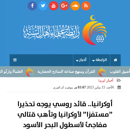
الرابطة
أخبار
ب
القرآن ومنهج صناعة النماذج الحضارية
العلماءُ وارثُو النبوّة: من 
أخبار
أوروبا
الأحد، 15 يناير 2023
03:07 مـ
بتوقيت أم القرى
أوكرانيا.. قائد روسي يوجه تحذيرا
”مستفزا” لأوكرانيا وتأهب قتالي
مفاجئ لأسطول البحر الأسود