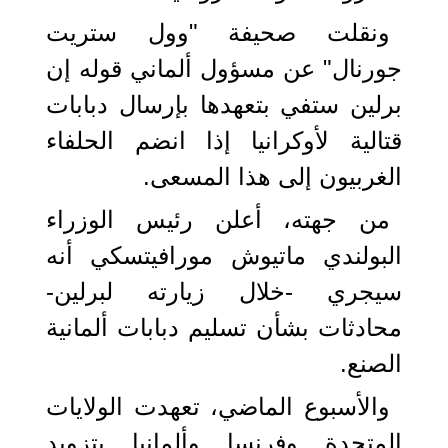
ونقلت صحيفة "وول ستريت
جورنال" عن مسؤول ألماني قوله إن
برلين ستفي بتعهدها بإرسال دبابات
قتالية لأوكرانيا إذا انضم الحلفاء
الغربيون إلى هذا المسعى.
من جهته، أعلن رئيس الوزراء
البولندي ماتيوش مورافيتسكي أنه
سيجري -خلال زيارته لبرلين-
محادثات بشأن تسليم دبابات ألمانية
الصنع.
والأسبوع الماضي، تعهدت الولايات
المتحدة وفرنسا وألمانيا بتزويد