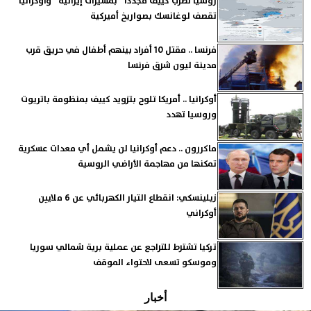
روسيا تضرب كييف مجددا ”بمسيرات إيرانية” وأوكرانيا
تقصف لوغانسك بصواريخ أميركية
فرنسا .. مقتل 10 أفراد بينهم أطفال في حريق قرب
مدينة ليون شرق فرنسا
أوكرانيا .. أمريكا تلوح بتزويد كييف بمنظومة باتريوت
وروسيا تهدد
ماكررون .. دعم أوكرانيا لن يشمل أي معدات عسكرية
تمكنها من مهاجمة الأراضي الروسية
زيلينسكي: انقطاع التيار الكهربائي عن 6 ملايين
أوكراني
تركيا تشترط للتراجع عن عملية برية شمالي سوريا
وموسكو تسعى لاحتواء الموقف
أخبار