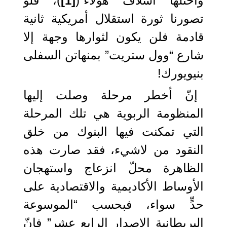
واحتلها أسلاف هؤلاء”(
[1]
)، فلو
تصورنا ثورة استقلال أمريكية ثانية
قادمة فلن يكون لثوارها وجهة إلا
شارع “وول ستريت” بمنهاتن السفلى
بنيويورك!
إنّ أخطر مرحلة وصلت إليها
المنظومة الربوية هي تلك المرحلة
التي تمكنت فيها البنوك من خلق
النقود من لاشيء، فقد صارت هذه
الظاهرة محلّ انزعاج واستهجان
الأوساط الأكاديمية والاقتصادية على
حدٍّ سواء، فبحسب “الموسوعة
البريطانية الإصدار الرابع عشر” فإنّ