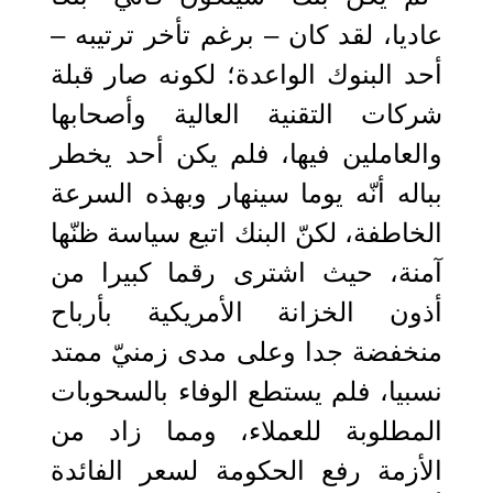
عاديا، لقد كان – برغم تأخر ترتيبه –
أحد البنوك الواعدة؛ لكونه صار قبلة
شركات التقنية العالية وأصحابها
والعاملين فيها، فلم يكن أحد يخطر
بباله أنّه يوما سينهار وبهذه السرعة
الخاطفة، لكنّ البنك اتبع سياسة ظنّها
آمنة، حيث اشترى رقما كبيرا من
أذون الخزانة الأمريكية بأرباح
منخفضة جدا وعلى مدى زمنيّ ممتد
نسبيا، فلم يستطع الوفاء بالسحوبات
المطلوبة للعملاء، ومما زاد من
الأزمة رفع الحكومة لسعر الفائدة