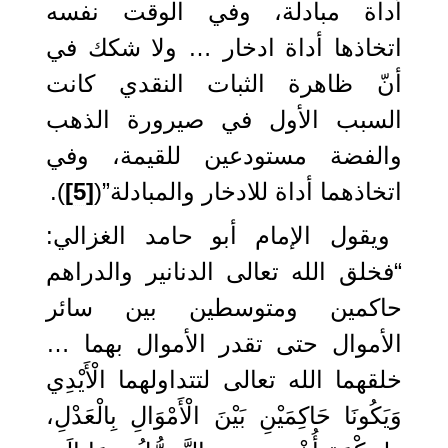
أداة مبادلة، وفي الوقت نفسه
اتخاذها أداة ادخار … ولا شكك في
أنّ ظاهرة الثبات النقدي كانت
السبب الأول في صيرورة الذهب
والفضة مستودعين للقيمة، وفي
اتخاذهما أداة للادخار والمبادلة”(
[5]
).
ويقول الإمام أبو حامد الغزالي:
“فخلق الله تعالى الدنانير والدراهم
حاكمين ومتوسطين بين سائر
الأموال حتى تقدر الأموال بهما …
خلقهما الله تعالى لتتداولهما الْأَيْدِي
وَيَكُونَا حَاكِمَيْنِ بَيْنَ الْأَمْوَالِ بِالْعَدْلِ،