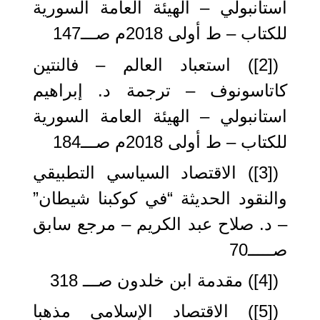
استانبولي – الهيئة العامة السورية
للكتاب – ط أولى 2018م صـــ147
([2]) استعباد العالم – فالنتين
كاتاسونوف – ترجمة د. إبراهيم
استانبولي – الهيئة العامة السورية
للكتاب – ط أولى 2018م صـــ184
([3]) الاقتصاد السياسي التطبيقي
والنقود الحديثة “في كوكبنا شيطان”
– د. صلاح عبد الكريم – مرجع سابق
صـــــ70
([4]) مقدمة ابن خلدون صـــ 318
([5]) الاقتصاد الإسلامي مذهبا