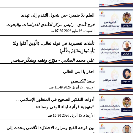
العلم بلا ضمير: حين يتحول التقدم إلى تهديد
فرج كُندي - رئيس مركز الكُندي للدراسات والبحوث
السبت، 16 مايو 2026
07:39 مـ
تأملات تفسيرية في قوله تعالى: {الَّذِينَ آَمَنُوا وَلَمْ
يَلْبِسُوا إِيمَانَهُمْ بِظُلْمٍ}
علي محمد الصلابي - مؤرّخ وفقيه ومفكّر سياسي
الإثنين، 27 أبريل 2026
11:55 صـ
احذر يا ابني الغالي
سعد الكبيسي
الإثنين، 27 أبريل 2026
11:49 صـ
أدوات التفكير الصحيح في المنظور الإسلامي ..
”منهجية قرآنية لبناء الوعي وصناعة...
الأربعاء، 15 أبريل 2026
10:30 صـ
بين فرحة الفتح ومرارة الاحتلال: الأقصى يتحدث إلى