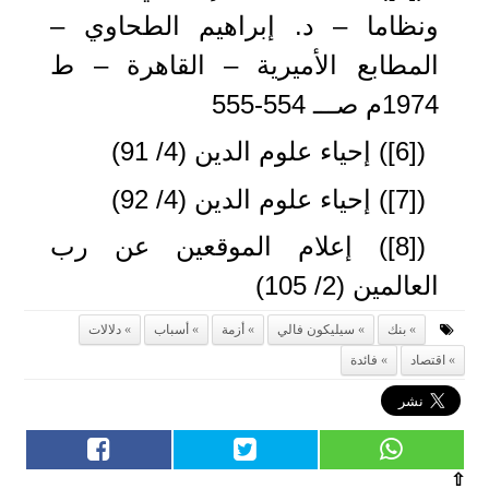
ونظاما – د. إبراهيم الطحاوي –
المطابع الأميرية – القاهرة – ط
1974م صـــ 554-555
([6]) إحياء علوم الدين (4/ 91)
([7]) إحياء علوم الدين (4/ 92)
([8]) إعلام الموقعين عن رب
العالمين (2/ 105)
بنك
سيليكون فالي
أزمة
أسباب
دلالات
اقتصاد
فائدة
⇧