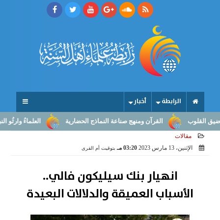
الرابطة
أخبار
القرآن ومنهج صناعة النماذج الحضارية
العلماءُ وارثُو النبوّة: من بلاغ 
مقالات
الإثنين، 13 مارس 2023
03:20 مـ
بتوقيت أم القرى
انهيار بنك سيليكون فالي..
الأسباب العميقة والدلالات البعيدة