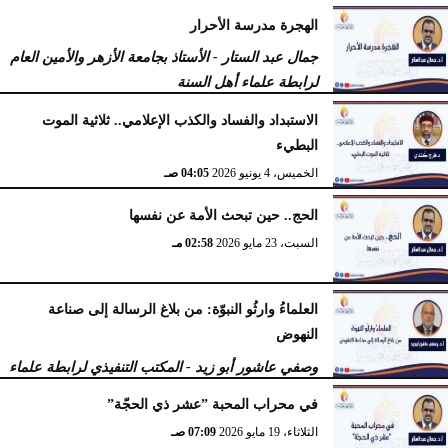
الهجرة مدرسة الأحرار
جمال عبد الستار - الأستاذ بجامعة الأزهر والأمين العام
لرابطة علماء أهل السنة
الثلاثاء، 16 يونيو 2026
10:22 صـ
الاستبداد والفساد والكذب الإعلامي.. ثلاثية الموت
البطيء
الخميس، 4 يونيو 2026
04:05 صـ
الحج.. حين تبحث الأمة عن نفسها
السبت، 23 مايو 2026
02:58 مـ
العلماءُ وارثُو النبوّة: من بلاغ الرسالة إلى صناعة
النهوض
وصفي عاشور أبو زيد - المكتب التنفيذي لرابطة علماء
أهل السنّة
في محراب المحبة ”عشر ذي الحجّة”
الثلاثاء، 19 مايو 2026
10:44 مـ
الثلاثاء، 19 مايو 2026
07:09 صـ