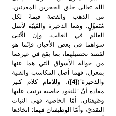
الله تعالى خلق الحجرين المعدنين،
من الذهب والفضة قيمةً لكل
مُتَمَوِّلٍ، وهما الذخيرة والقَنِيّة لأصل
العالم في الغالب، وإن اقْتُنِىَ
سواهما في بعض الأحيان فإنّما هو
لقصد تحصيلهما، بما يقع في غيرهما
من حوالة الأسواق التي هما عنها
بمعزل، فهما أصل المكاسب والقنية
والذخيرة”(
[4]
)، وللإمام كلام كثير
مفاده أنّ “للنقود خاصية ترتبت عليها
وظيفتان، أمّا الخاصية فهي الثبات
النقديّ، وأمّا الوظيفتان فهما: اتخاذها