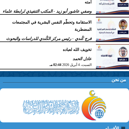
أمته
وصفي عاشور أبو زيد - المكتب التنفيذي لرابطة علماء
أهل السنّة
الاستقامة وتحطّم النفس البشرية في المجتمعات
الخميس، 9 أبريل 2026
11:38 صـ
المضطربة
فرج كُندي - رئيس مركز الكُندي للدراسات والبحوث
السبت، 4 أبريل 2026
02:51 مـ
تخويف الله لعباده
عادل الحمد
السبت، 4 أبريل 2026
02:44 مـ
من نحن
الأقسام