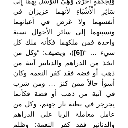
وَلِحِكْمَةٍ أُخْرَى وَهِيَ التَّوَسُّلُ بِهِمَا إِلَى
سَائِرِ الْأَشْيَاءِ لأنهما عزيزان في
أنفسهما ولا غرض في أعيانهما
ونسبتهما إلى سائر الأحوال نسبة
واحدة فمن ملكهما فكأنه ملك كل
شيء … “(
[6]
)، ويضيف: “وكل من
اتخذ من الدراهم والدنانير آنية من
ذهب أو فضة فقد كفر النعمة وكان
أسوأ حالاً ممن كنز … ومن شرب
في آنية من ذهب أو فضة فكأنما
يجرجر في بطنة نار جهنم، وكل من
عامل معاملة الربا على الدراهم
والدنانير فقد كفر النعمة؛ وظلم