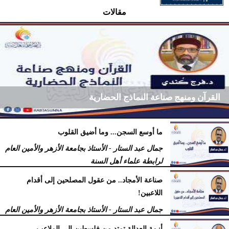
مقالات
القرآن ومنهج صناعة النماذج الحضارية
ما أوسع السجن... وما أضيق القلوب
فرج كُندي - رئيس مركز الكُندي للدراسات والبحوث
جمال عبد الستار - الأستاذ بجامعة الأزهر والأمين العام
السبت، 18 يوليو 2026
09:14 مـ
لرابطة علماء أهل السنة
السبت، 18 يوليو 2026
12:29 مـ
صناعة الأمجاد.. من عقول المصلحين إلى أقدام
اللاعبين!
جمال عبد الستار - الأستاذ بجامعة الأزهر والأمين العام
لرابطة علماء أهل السنة
أزمة العدالة تمتد من فلسطين إلى الملاعب