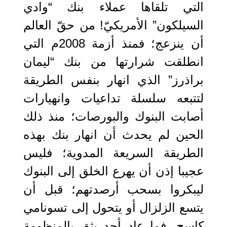
التي تلقاها عملاء بنك “وادي
السيلكون” الأمريكيّ! من حقّ العالم
أن ينزعج؛ فمنذ أزمة 2008م التي
انطلقت شرارتها من بنك “ليمان
براذرز” الذي انهار بنفس الطريقة
لتتبعه سلسلة تداعيات وانهيارات
أصابت البنوك والبورصات؛ منذ ذلك
الحين لم يحدث أن انهار بنك بهذه
الطريقة السريعة المدوية؛ فليس
عجيبا إذن أن يهرع الخلق إلى البنوك
ليبكروا بسحب أرصدتهم؛ قبل أن
يتسع الزلزال أو يتحول إلى تسونامي
كاسح، فما عاد أحد يثق بالمنظومة