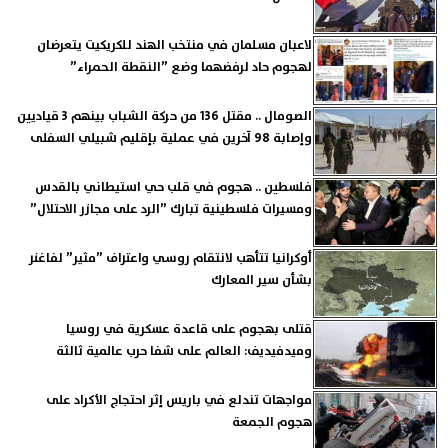
لاعبان مسلمان في منتخب الهند للكريكيت يتعرضان
لهجوم حاد لرفضهما وضع ”النقطة الحمراء”
الصومال .. مقتل 136 من حركة الشباب بينهم 3 قياديين
وإصابة 98 آخرين في عملية بإقليم شبيلي السفلى
فلسطين .. هجوم في قلب حي استيطاني بالقدس
ومسيرات فلسطينية تبارك ”الرد على مجازر الاحتلال”
أوكرانيا تتأهب لانتقام روسي واعتراف ”مثير” لفاغنر
بشأن سير المعارك
قتلى بهجوم على قاعدة عسكرية في روسيا
وميدفيديف: العالم على شفا حرب عالمية ثالثة
مواجهات تندلع في باريس إثر احتجاج الأكراد على
هجوم الجمعة