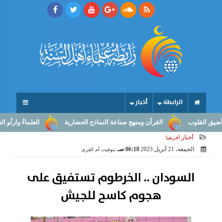
الرابطة
أخبار
لقلوب
القرآن ومنهج صناعة النماذج الحضارية
العلماءُ وارثُو النبوّة:
أخبار
أفريقيا
الجمعة، 21 أبريل 2023
06:18 صـ
بتوقيت أم القرى
السودان .. الخرطوم تستفيق على
هجوم كاسح للجيش