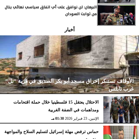
البرهان: لن نوافق على أي اتفاق سياسي نهائي ينال
من ثوابت السودان
أخبار
الأوقاف تستنكر إحراق مسجد أبو بكر الصديق في قرية ”تل”
غرب نابلس
الاحتلال يعتقل 15 فلسطينيا خلال حملة اقتحامات
ومداهمات في الضفة الغربية
الإثنين، 23 فبراير 2026
02:15 مـ
الإثنين، 23 فبراير 2026
01:30 مـ
حماس ترفض مهلة إسرائيل لتسليم السلاح والمواجهة