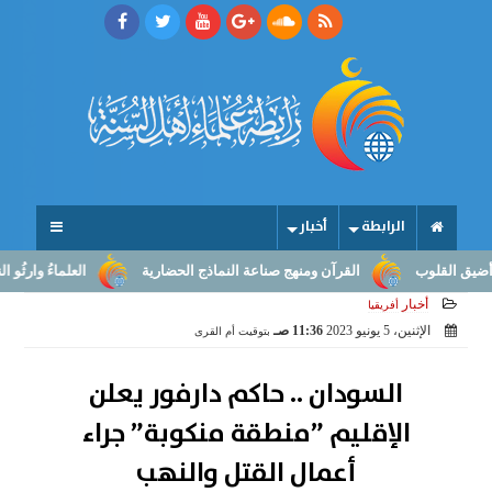
الرابطة
أخبار
قلوب
القرآن ومنهج صناعة النماذج الحضارية
العلماءُ وارثُو النبوّة:
أخبار
أفريقيا
الإثنين، 5 يونيو 2023
11:36 صـ
بتوقيت أم القرى
السودان .. حاكم دارفور يعلن
الإقليم ”منطقة منكوبة” جراء
أعمال القتل والنهب