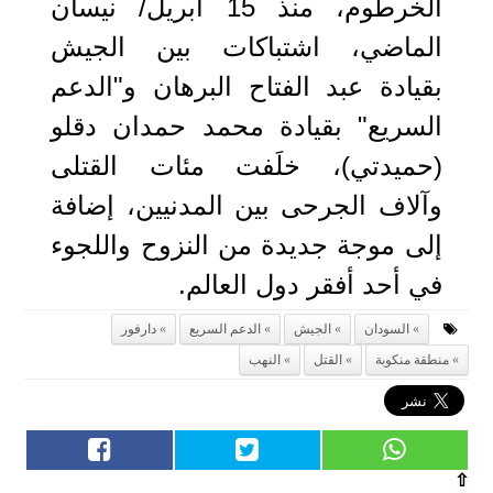
الخرطوم، منذ 15 أبريل/ نيسان
الماضي، اشتباكات بين الجيش
بقيادة عبد الفتاح البرهان و"الدعم
السريع" بقيادة محمد حمدان دقلو
(حميدتي)، خلَفت مئات القتلى
وآلاف الجرحى بين المدنيين، إضافة
إلى موجة جديدة من النزوح واللجوء
في أحد أفقر دول العالم.
السودان
الجيش
الدعم السريع
دارفور
منطقة منكوبة
القتل
النهب
⇧