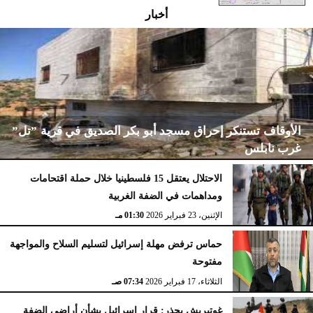
أخبار
الأوقاف تستنكر إحراق مسجد أبو بكر الصديق في قرية ”تل”
غرب نابلس
الاحتلال يعتقل 15 فلسطينيا خلال حملة اقتحامات
ومداهمات في الضفة الغربية
الإثنين، 23 فبراير 2026
02:15 مـ
الإثنين، 23 فبراير 2026
01:30 مـ
حماس ترفض مهلة إسرائيل لتسليم السلاح والمواجهة
مفتوحة
الثلاثاء، 17 فبراير 2026
07:34 صـ
غوتيريش يحذر: قرار إسرائيل بشأن أراضي الضفة