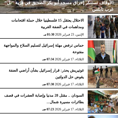
الأوقاف تستنكر إحراق مسجد أبو بكر الصديق في قرية ”تل”
غرب نابلس
الاحتلال يعتقل 15 فلسطينيا خلال حملة اقتحامات
ومداهمات في الضفة الغربية
الإثنين، 23 فبراير 2026
02:15 مـ
الإثنين، 23 فبراير 2026
01:30 مـ
حماس ترفض مهلة إسرائيل لتسليم السلاح والمواجهة
مفتوحة
الثلاثاء، 17 فبراير 2026
07:34 صـ
غوتيريش يحذر: قرار إسرائيل بشأن أراضي الضفة
يقوض حل الدولتين
الثلاثاء، 17 فبراير 2026
07:30 صـ
السودان .. مقتل 28 مدنيا وإصابة العشرات في قصف
بطائرات مسيرة شمال...
الثلاثاء، 17 فبراير 2026
07:23 صـ