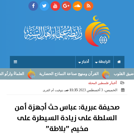
الرابطة
أخبار
قلوب
القرآن ومنهج صناعة النماذج الحضارية
العلماءُ وارثُو النبوّة: 
أخبار
فلسطين المحتلة
الخميس، 3 أغسطس 2023
11:35 صـ
بتوقيت أم القرى
صحيفة عبرية: عباس حث أجهزة أمن
السلطة على زيادة السيطرة على
مخيم ”بلاطة”