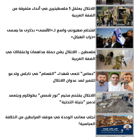
الاحتلال يعتقل 5 فلسطينيين في أنحاء متفرقة من
الضفة الغربية
اقتحام صهيوني واسع لـ«الأقصى» بذكرى ما يسمى
«خراب الهيكل»
فلسطين .. الاحتلال يشن حملة مداهمات واعتقالات في
الضفة الغربية
”حماس” تنعى شهداء ”القسام” في نابلس وتدعو
للنفير لصد عدوان الاحتلال
الاحتلال يقتحم مخيم ”نور شمس” بطولكرم ويتعمد
تدمير ”بنيتة التحتية”
تجلي معاني الوحدة في موقف المرابطين من الخلافة
العباسية!