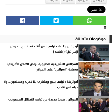
روحاني
روسيا
أمريكا
ترامب
⇧
موضوعات متعلقة
أردوغان ردا على ترامب : من أنت حتى تمنح الجولان
لإسرائيل؟ ( شاهد )
المجالس التشريعية الخليجية ترفض الاعلان الأمريكي
بسيادة ”اسرائيل” على الجولان
أبوتريكة : ترامب يبيع ويشتري بنا كعرب ومسلمين... ولا
حياة لمن تنادي
الجولان .. هدية جديدة من ترامب للاحتلال الصهيوني