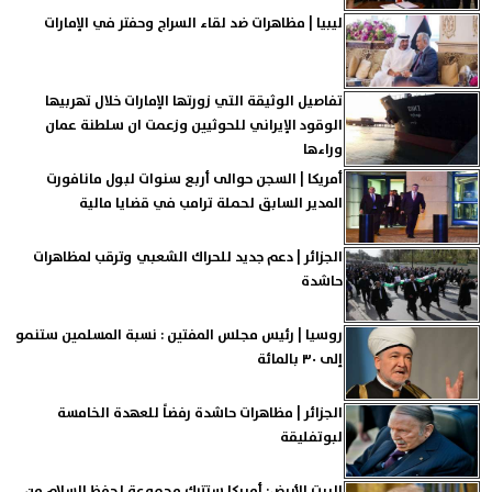
ليبيا | مظاهرات ضد لقاء السراج وحفتر في الإمارات
تفاصيل الوثيقة التي زورتها الإمارات خلال تهربيها
الوقود الإيراني للحوثيين وزعمت ان سلطنة عمان
وراءها
أمريكا | السجن حوالى أربع سنوات لبول مانافورت
المدير السابق لحملة ترامب في قضايا مالية
الجزائر | دعم جديد للحراك الشعبي وترقب لمظاهرات
حاشدة
روسيا | رئيس مجلس المفتين : نسبة المسلمين ستنمو
إلى ٣٠ بالمائة
الجزائر | مظاهرات حاشدة رفضاً للعهدة الخامسة
لبوتفليقة
البيت الأبيض: أمريكا ستترك مجموعة لحفظ السلام من