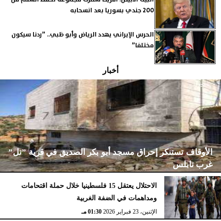
200 جندي بسوريا بعد انسحابه
الحرس الإيراني يهدد الرياض وأبو ظبي.. ”ردنا سيكون
مختلفا”
أخبار
الأوقاف تستنكر إحراق مسجد أبو بكر الصديق في قرية ”تل”
غرب نابلس
الاحتلال يعتقل 15 فلسطينيا خلال حملة اقتحامات
ومداهمات في الضفة الغربية
الإثنين، 23 فبراير 2026
02:15 مـ
الإثنين، 23 فبراير 2026
01:30 مـ