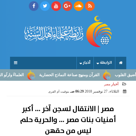
الرابطة
أخبار
لقلوب
القرآن ومنهج صناعة النماذج الحضارية
العلماءُ وارثُو النبوّة
أخبار
مصر
الثلاثاء، 27 نوفمبر 2018
06:29 صـ
بتوقيت أم القرى
مصر | الانتقال لسجن آخر ... أكبر
أمنيات بنات مصر ... والحرية حلم
ليس من حقهن