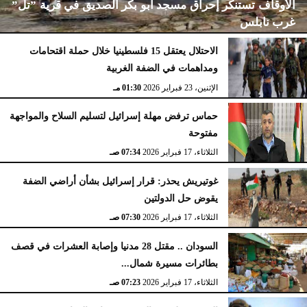
الأوقاف تستنكر إحراق مسجد أبو بكر الصديق في قرية ”تل”
غرب نابلس
الاحتلال يعتقل 15 فلسطينيا خلال حملة اقتحامات
ومداهمات في الضفة الغربية
الإثنين، 23 فبراير 2026
02:15 مـ
الإثنين، 23 فبراير 2026
01:30 مـ
حماس ترفض مهلة إسرائيل لتسليم السلاح والمواجهة
مفتوحة
الثلاثاء، 17 فبراير 2026
07:34 صـ
غوتيريش يحذر: قرار إسرائيل بشأن أراضي الضفة
يقوض حل الدولتين
الثلاثاء، 17 فبراير 2026
07:30 صـ
السودان .. مقتل 28 مدنيا وإصابة العشرات في قصف
بطائرات مسيرة شمال...
الثلاثاء، 17 فبراير 2026
07:23 صـ