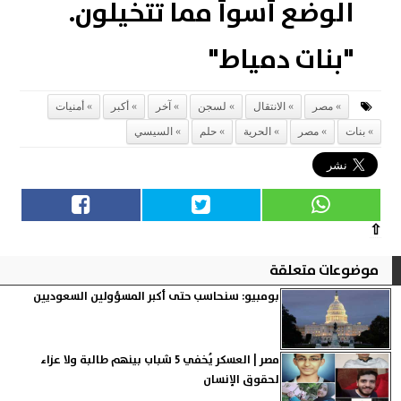
الوضع أسوأ مما تتخيلون.
"بنات دمياط"
مصر
الانتقال
لسجن
آخر
أكبر
أمنيات
بنات
مصر
الحرية
حلم
السيسي
⇧
موضوعات متعلقة
بومبيو: سنحاسب حتى أكبر المسؤولين السعوديين
مصر | العسكر يُخفي 5 شباب بينهم طالبة ولا عزاء
لحقوق الإنسان