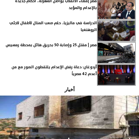
مصر |قضاء الانقلاب يواصل المهزلة.. أحكام جديدة
بالإعدام والمؤبد
الدراسة في ماليزيا.. حلم صعب المنال لأطفال لاجئي
الروهنغيا
مصر | مقتل 25 وإصابة 50 بحريق هائل بمحطة رمسيس
أردوغان: دعاة رفض الإعدام يلتقطون الصور مع من
أعدم 42 مصرياً
أخبار