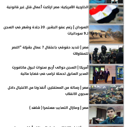
الخارجية الأمريكية: مصر ارتكبت أعمال قتل غير قانونية
السودان | رغم عفو البشير.. 20 جلدة وشهر في السجن
لـ9 سودانيات
مصر | تنديد حقوقي باعتقال 7 عمال بشركة ”النصر
للمقاولات
أمريكا | السجن حوالى أربع سنوات لبول مانافورت
المدير السابق لحملة ترامب في قضايا مالية
مصر | رسالة من المعتقلين: أنقذونا من الاغتيال داخل
سجون الانقلاب
مصر | ومازال التعذيب مستمرا ( شاهد )