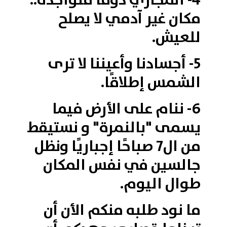
4- المجاري دومًا متواجدة..
مكان غير آدمي لا يصلح
للعيش.
5- أجسادنا وأعيننا لا ترى
الشمس إطلاقًا.
6- ننام على الأرض فيما
يسمى "بالنمرة" و نستيقط
من ال7 صباحًا إجباريًا ونظل
جالسين في نفس المكان
طوال اليوم.
ما نود طلبه منكم الأن أن