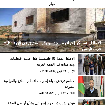
أخبار
الأوقاف تستنكر إحراق مسجد أبو بكر الصديق في قرية ”تل”
غرب نابلس
الاحتلال يعتقل 15 فلسطينيا خلال حملة اقتحامات
ومداهمات في الضفة الغربية
الإثنين، 23 فبراير 2026
02:15 مـ
الإثنين، 23 فبراير 2026
01:30 مـ
حماس ترفض مهلة إسرائيل لتسليم السلاح والمواجهة
مفتوحة
الثلاثاء، 17 فبراير 2026
07:34 صـ
غوتيريش يحذر: قرار إسرائيل بشأن أراضي الضفة