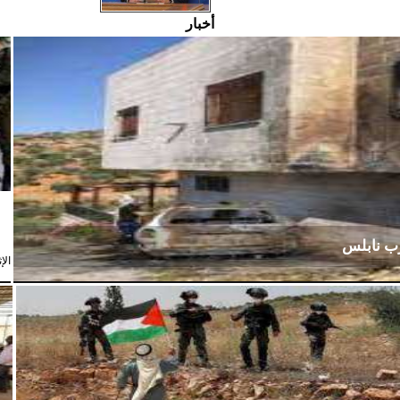
أخبار
رب نابلس
الإثنين،