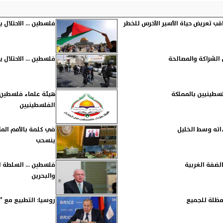
ب تعريض حياة الأسير الأخرس للخطر
فلسطين ... الاحتلال يصيب فل
الشراكة والمصالحة
فلسطين ... الاحتلال يشن حملة 
لسطينيين بالمملكة
هيئة علماء فلسطين 
الفلسطينيين
ءاته وسط الخليل
في كلمة بالأمم المت
ينسحب
الضفة الغربية
فلسطين ... السلطة ا
والبحرين
 مظلة للجميع
روسيا: التطبيع مع ”