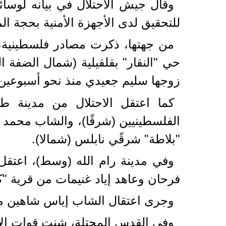
وقال جيش الاحتلال في بيانه لوسائل
للتحقيق لدى الأجهزة الأمنية بحجة ا
حي "النقار" بقلقيلية (شمال الضفة ا
زوجها سليم جعيدي منذ نحو أسبوعين
كما اعتقل الاحتلال من مدينة 
الفلسطينيين (شرقًا)، والشاب محمد
"بلاطة" شرقًي نابلس (شمالا).
وفي مدينة رام الله (وسط)، اعتقل
فرحان وعاهد إياد غنيمات من قرية "ك
وجرى اعتقال الشاب إياس شاهين من
وفي القدس المحتلة، شنت قوات الاحت