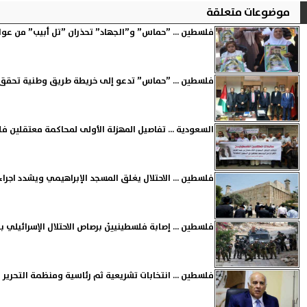
موضوعات متعلقة
فلسطين ... ”حماس” و”الجهاد” تحذران ”تل أبيب” من عواق
فلسطين ... ”حماس” تدعو إلى خريطة طريق وطنية تحقق 
السعودية ... تفاصيل المهزلة الأولى لمحاكمة معتقلين ف
فلسطين ... الاحتلال يغلق المسجد الإبراهيمي ويشدد اجرا
فلسطين ... إصابة فلسطينييْن برصاص الاحتلال الإسرائيلي ب
فلسطين ... انتخابات تشريعية ثم رئاسية ومنظمة التحرير