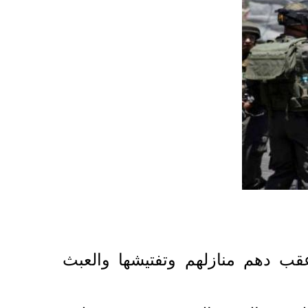
يوم الأربعاء، 15 مواطنا فلسطينيا، عقب دهم منازلهم وتفتيشها والعبث