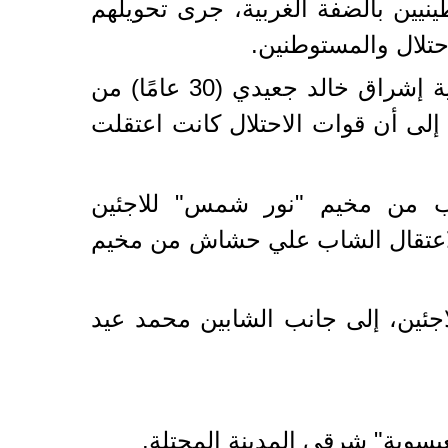
ينيين بالضفة الغربية، جرى تحويلهم
حتلال والمستوطنين.
من جهتها، ذكرت مصادر فلسطينية، أن جيش الاحتلال اعتقل المواطنة الفلسطينية إشراق خالد جعيدي (30 عامًا) من
 إلى أن قوات الاحتلال كانت اعتقلت
اب من مخيم "نور شمس" للاجئين
 لاعتقال الشاب علي حشاش من مخيم
جئين، إلى جانب الشابين محمد عيد
يسوية" شرقي المدينة المحتلة.