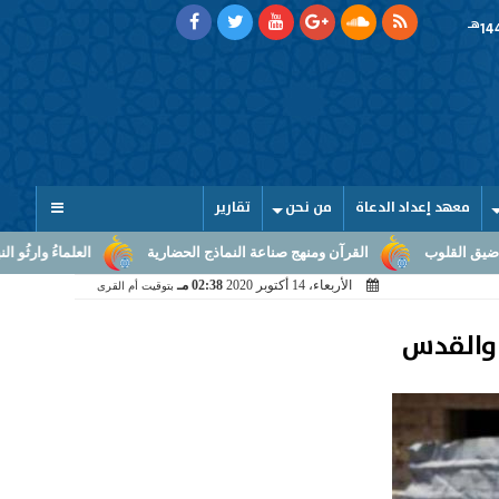
هـ
معهد إعداد الدعاة
من نحن
تقارير
رآن ومنهج صناعة النماذج الحضارية
العلماءُ وارثُو النبوّة: من بلاغ الرسالة إ
الأربعاء، 14 أكتوبر 2020
02:38 مـ
بتوقيت أم القرى