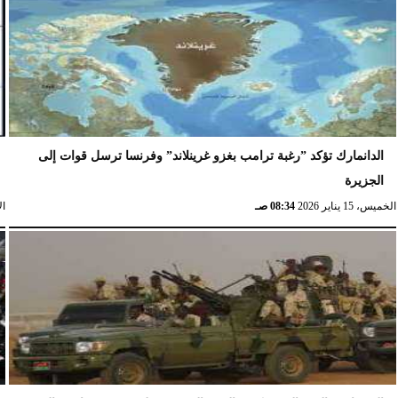
الدانمارك تؤكد ”رغبة ترامب بغزو غرينلاند” وفرنسا ترسل قوات إلى
الجزيرة
الخميس، 15 يناير 2026
08:34 صـ
الإث