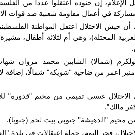
 الإعلام، إن جنوده اعتقلوا عددا من الفلسط
لمشاركة في أعمال مقاومة شعبية ضد قوات الا
لغربية المحتلة)، وهي أم لثلاثة أطفال، مشيرة
.
طولكرم (شمالا) الشابين محمد مروان شه
 منير إعمر من ضاحية "شويكة" شمالًا، إضافة
 الاحتلال عيسى تميمي من مخيم "قدورة" للا
فر مالك".
 مخيم "الدهيشة" جنوبي بيت لحم (جنوبا).
لال، فجر اليوم، حملة اعتقالات في بلدة "الع