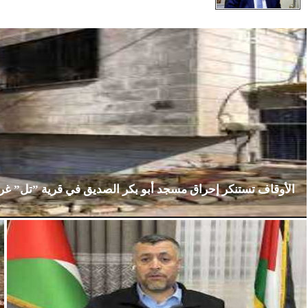
الأوقاف تستنكر إحراق مسجد أبو بكر الصديق في قرية ”تل” غ
الإثنين، 23 فبراير 2026
02:15 مـ