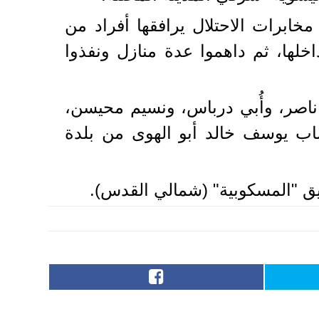
برات الاحتلال يرافقها أفراد من
خلها، ثم داهموا عدة منازل ونفذوا
اصر، وأُبي درباس، ونسيم محيسن،
شاب يوسف خالد أبو الهوى من بلدة
قيق "المسكوبية" (شمالي القدس).