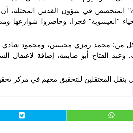
 المتخصص في شؤون القدس المحتلة، أن مخا
اء "العيسوية" فجرا، وحاصروا شوارعها ومدا
كل من: محمد رمزي محيسن، ومحمود شادي ن
وعبد الفتاح أبو صايمة، إضافة لاعتقال ال
ال بنقل المعتقلين للتحقيق معهم في مركز تح