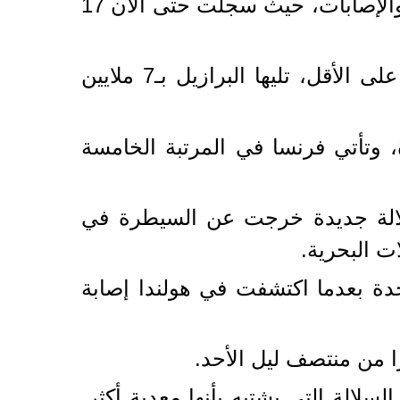
ولا تزال الولايات المتحدة الدولة الأكثر تضررا من الفيروس على صعيدي الوفيات والإصابات، حيث سجلت حتى الآن 17
وجاءت في المرتبة الثانية الهند بأزيد من 10 ملايين إصابة و145 ألف حالة وفاة على الأقل، تليها البرازيل بـ7 ملايين
ونين و800 ألف إصابة ونحو 51 ألف حالة وفاة، وتأتي فرنسا في المرتبة الخامسة
سلالة جديدة خرجت عن السيطرة في
ت البحرية.
حدة بعدما اكتشفت في هولندا إصابة
را من منتصف ليل الأحد.
سلالة التي يشتبه بأنها معدية أكثر.