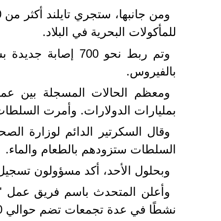
للمأكولات البحرية في البلاد.
بالفيروس.
ومعظم الحالات المسجلة بين عمال
بمليارات الدولارات. وأمرت السلطات ا
وقال السكرتير الدائم لوزارة الصح
السلطات ستزودهم بالطعام والماء.
وبحلول الأحد، أكد مسؤولون تسجيل 689 إصابة مرتبطة بماهاتش
نشطًا في عدة تجمعات تضم حوالي 10 آلاف و300 شخص".