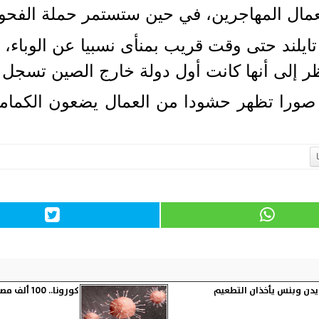
عمال المهاجرين، في حين ستستمر حملة الفحوص
ر إلى أنها كانت أول دولة خارج الصين تسجل إ
د صورا تظهر حشودا من العمال يضعون الكمام
ايدن وبنس يأخذان التطعيم
كورونا.. 100 ألف مصاب بالمستشفيات الأميركية في يوم واحد