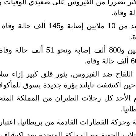
وتحتل روسيا المرتبة الرابعة بملي
للقاح ضد الفيروس، يثور قلق كبير إزاء 
ن اكتشفت تايلند بؤرة جديدة بسوق للمأكولا
م الأحد كل رحلات الطيران من المملكة المت
نيا.
 وحركة القطارات القادمة من بريطانيا، اعتبا
حلات الجوية مع المملكة المتحدة بعد اكتشاف ال