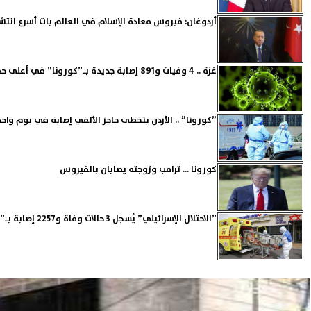
أردوغان: فيروس معادة الإسلام في العالم بات أسرع انتشا
غزة .. 4 وفيات و891 إصابة جديدة بـ”كورونا” في أعلى حصيلة يومية للإصابات
”كورونا” .. الأردن يتخطى حاجز الألفي إصابة في يوم واحد
كورونا ... ترامب وزوجته يصابان بالفيروس
”الاحتلال الإسرائيلي” يُسجل 3 حالات وفاة و2257 إصابة بـ”كورونا”