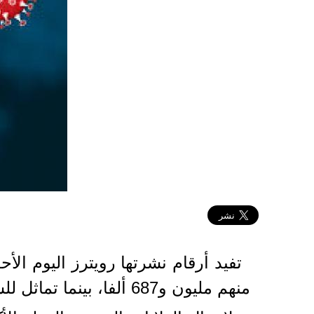
2020-12-20 23:30:04
منهم مليون و687 ألفا، بينما تماثل للشفاء أكثر من 84 مليونا.