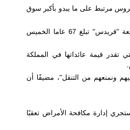
تجد بعد تفش للفيروس مرتبط على ما يبدو بأكبر سوق
وتم ربط نحو 700 إصابة جديدة بسوق ومرفأ "ماهاتشي"، منذ تأكدت إصابة بائعة "قريدس" تبلغ 67 عاما الخميس
ي تقدر قيمة عائداتها في المملكة
.
هم ونمنعهم من التنقل"، مضيفًا أن
يسين فيسانويوثين، "ستجري إدارة مكافحة الأمراض تعقبًا