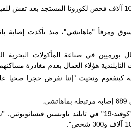
ومن جانبها، ستجري تايلند أكثر من 10 آلاف فحص لكورونا المس
 بورميين في صناعة المأكولات البحرية الت
لتايلندية هؤلاء العمال بعدم مغادرة مساكنهم
ة كيتفغوم ونجيت "إننا نفرض حجرا صحيا علي
ي.
وأعلن المتحدث باسم فريق عمل "كوفيد-19" في تايلند تاو