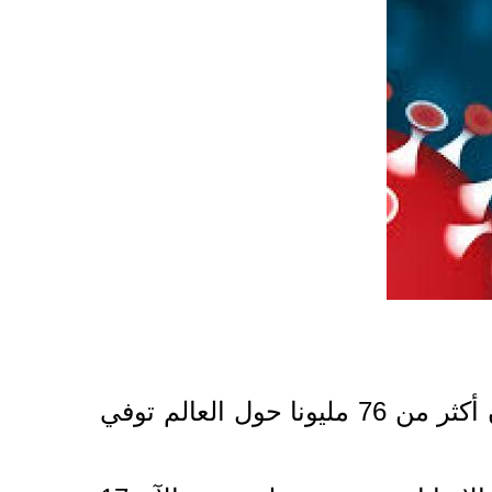
تفيد أرقام نشرتها رويترز اليوم الأحد بأن فيروس كورونا المستجد أصاب حتى الآن أكثر من 76 مليونا حول العالم توفي