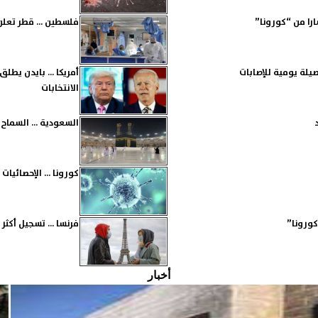
را من “كورونا”
فلسطين ... قطر تعل
أمريكا ... بايدن يط
الانتخابات
السعودية ... السماح بأ
كورونا ... الإحصائيات حتى اليوم 28 مليون مصاب والولا
فرنسا ... تسجيل أكثر من 4700 إصابة بفيروس كورونا خلا
أخبار