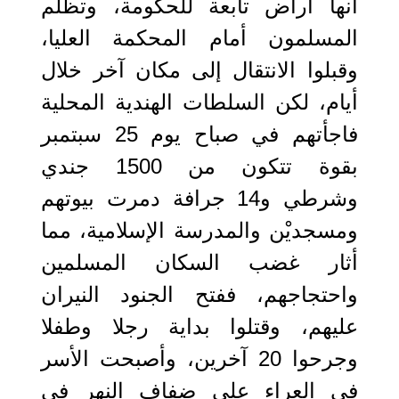
أنها أراض تابعة للحكومة، وتظلم
المسلمون أمام المحكمة العليا،
وقبلوا الانتقال إلى مكان آخر خلال
أيام، لكن السلطات الهندية المحلية
فاجأتهم في صباح يوم 25 سبتمبر
بقوة تتكون من 1500 جندي
وشرطي و14 جرافة دمرت بيوتهم
ومسجديْن والمدرسة الإسلامية، ‏مما
أثار غضب السكان المسلمين
واحتجاجهم، ففتح الجنود النيران
عليهم، وقتلوا بداية رجلا وطفلا
وجرحوا 20 آخرين، وأصبحت الأسر
في العراء على ضفاف النهر في