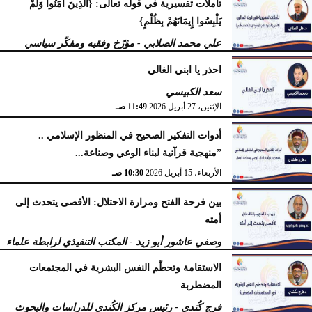
تأملات تفسيرية في قوله تعالى: {الَّذِينَ آَمَنُوا وَلَمْ
يَلْبِسُوا إِيمَانَهُمْ بِظُلْمٍ}
علي محمد الصلابي - مؤرّخ وفقيه ومفكّر سياسي
الإثنين، 27 أبريل 2026
11:55 صـ
احذر يا ابني الغالي
سعد الكبيسي
الإثنين، 27 أبريل 2026
11:49 صـ
أدوات التفكير الصحيح في المنظور الإسلامي ..
”منهجية قرآنية لبناء الوعي وصناعة...
الأربعاء، 15 أبريل 2026
10:30 صـ
بين فرحة الفتح ومرارة الاحتلال: الأقصى يتحدث إلى
أمته
وصفي عاشور أبو زيد - المكتب التنفيذي لرابطة علماء
أهل السنّة
الاستقامة وتحطّم النفس البشرية في المجتمعات
الخميس، 9 أبريل 2026
11:38 صـ
المضطربة
فرج كُندي - رئيس مركز الكُندي للدراسات والبحوث