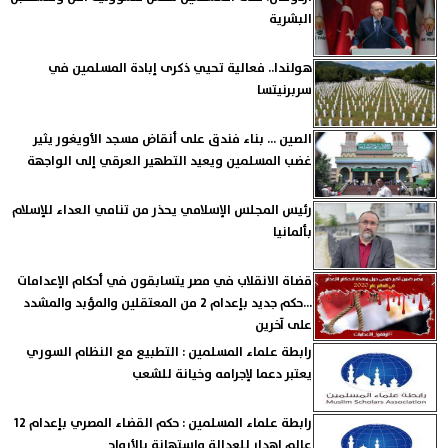
البشرية
هولندا.. فعالية تحيي ذكرى إبادة المسلمين في
سربرنيتسا
الصين ... بناء فندق على أنقاض مسجد الأويغور يثير
غضب المسلمين ويعيد التطهير العرقي إلى الواجهة
رئيس المجلس الإسلامي يحذر من تنامي العداء للإسلام
بألمانيا
قضاة الانقلاب في مصر يتسابقون في أحكام الإعدامات
...حكم جديد بإعدام 2 من المعتقلين والمؤبد والمشدد
على آخرين
رابطة علماء المسلمين : التطبيع مع النظام السوري
يعتبر دعما لإجرامه وخيانة للشعب
رابطة علماء المسلمين : حكم القضاء المصري بإعدام 12
عالم إهدار للعدالة واستهانة بالأرواح