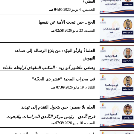
البطيء
الخميس، 4 يونيو 2026
04:05 صـ
الحج.. حين تبحث الأمة عن نفسها
السبت، 23 مايو 2026
02:58 مـ
العلماءُ وارثُو النبوّة: من بلاغ الرسالة إلى صناعة
النهوض
وصفي عاشور أبو زيد - المكتب التنفيذي لرابطة علماء
أهل السنّة
في محراب المحبة ”عشر ذي الحجّة”
الثلاثاء، 19 مايو 2026
10:44 مـ
الثلاثاء، 19 مايو 2026
07:09 صـ
العلم بلا ضمير: حين يتحول التقدم إلى تهديد
فرج كُندي - رئيس مركز الكُندي للدراسات والبحوث
السبت، 16 مايو 2026
07:39 مـ