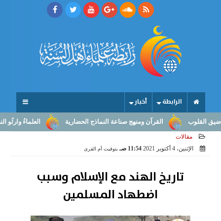
الرابطة
أخبار
القرآن ومنهج صناعة النماذج الحضارية
العلماءُ وارثُو النبوّة: من ب
مقالات
الإثنين، 4 أكتوبر 2021
11:54 صـ
بتوقيت أم القرى
تاريخ الهند مع الإسلام وسبب
اضطهاد المسلمين