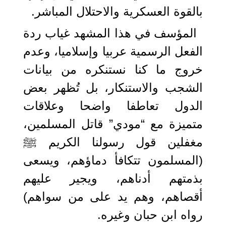
بالقوة العسكرية والاحتلال المباشر.
المؤسف في هذا المشهد غياب ردة
الفعل الرسمية عربيا وإسلاميا، وعدم
خروج ما كنا نستنكره من بيانات
الشجب والاستنكار، بل تُظهر بعض
الدول تعاطفا واضحا وعلاقات
متميزة مع “مودي” قاتل المسلمين،
مغفلين قول رسولنا الكريم ﷺ
(المسلمون تتكافأ دماؤهم، ويسعى
بذمتهم أدناهم، ويجير عليهم
أقصاهم، وهم يد على من سواهم)
رواه ابن حبان وغيره.