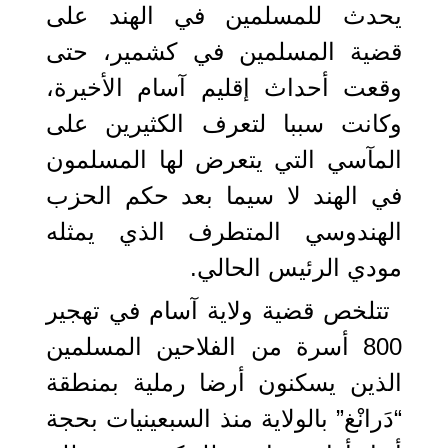
يحدث للمسلمين في الهند على
قضية المسلمين في كشمير، حتى
وقعت أحداث إقليم آسام الأخيرة،
وكانت سببا لتعرف الكثيرين على
المآسي التي يتعرض لها المسلمون
في الهند لا سيما بعد حكم الحزب
الهندوسي المتطرف الذي يمثله
مودي الرئيس الحالي.
تتلخص قضية ولاية آسام في تهجير
800 أسرة من الفلاحين المسلمين
الذين يسكنون أرضا رملية بمنطقة
“دَرانْغ” بالولاية منذ السبعينيات بحجة