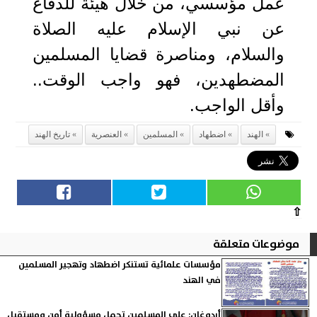
عمل مؤسسي، من خلال هيئة للدفاع
عن نبي الإسلام عليه الصلاة
والسلام، ومناصرة قضايا المسلمين
المضطهدين، فهو واجب الوقت..
وأقل الواجب.
الهند
اضطهاد
المسلمين
العنصرية
تاريخ الهند
⇧
موضوعات متعلقة
مؤسسات علمائية تستنكر اضطهاد وتهجير المسلمين
في الهند
أردوغان: على المسلمين تحمل مسؤولية أمن ومستقبل