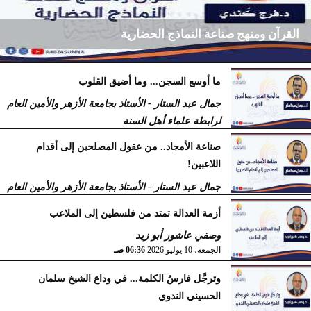
القرآن ومنهج صناعة النماذج الحضارية
ما أوسع السجن... وما أضيق القلوب
فرج كُندي - رئيس مركز الكُندي للدراسات والبحوث
جمال عبد الستار - الأستاذ بجامعة الأزهر والأمين العام
السبت، 18 يوليو 2026
09:14 مـ
لرابطة علماء أهل السنة
السبت، 18 يوليو 2026
12:29 مـ
صناعة الأمجاد.. من عقول المصلحين إلى أقدام
اللاعبين!
جمال عبد الستار - الأستاذ بجامعة الأزهر والأمين العام
لرابطة علماء أهل السنة
أزمة العدالة تمتد من فلسطين إلى الملاعب
الأربعاء، 15 يوليو 2026
09:08 صـ
وصفي عاشور أبو زيد
الجمعة، 10 يوليو 2026
06:36 صـ
وترجَّل فارسُ الكلمة... في وداع الشيخ سلمان
الحسيني الندوي