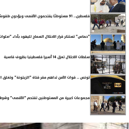
فلسطين... 91 مستوطنًا يقتحمون الأقصى ويؤدون طقوسًا تلموديًة في باحاته
”حماس” تستنكر قرار الاحتلال السماح لليهود بأداء ”صلوا
سلطات الاحتلال تعزل 14 أسيرا فلسطينيا بظروف قاسية
تونس ... قوات الأمن تداهم مقر قناة ”الزيتونة” وتغلق ا
مجموعات كبيرة من المستوطنين تقتحم ”الأقصى” وشرطة ا