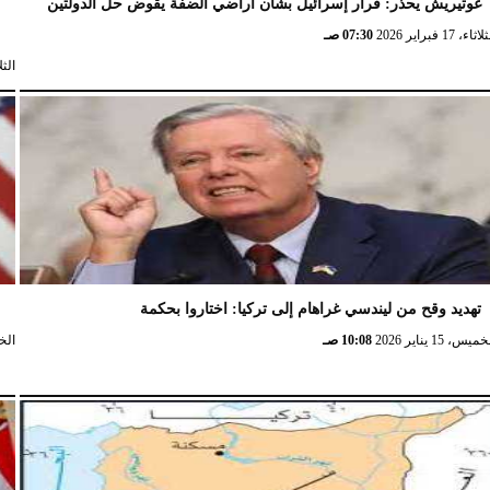
غوتيريش يحذر: قرار إسرائيل بشأن أراضي الضفة يقوض حل الدولتين
ش
ثاء، 17 فبراير 2026
07:30 صـ
الثلاثاء، 
تهديد وقح من ليندسي غراهام إلى تركيا: اختاروا بحكمة
و
ميس، 15 يناير 2026
10:08 صـ
الخميس،