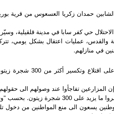
لشابين حمدان زكريا العسعوس من قرية بورين
تلال حي كفر سابا في مدينة قلقيلية، وسيّرت 
ة والقدس، عمليات اعتقال بشكل يومي، تتركز
نين في منازلهم.
في سياق متصل، أقدم مستوطنو
 المزارعين تفاجأوا عند وصولهم الى حقولهم 
 شجرة زيتون. بحسب "وفا".
وطنين يسعون الى منع المواطنين من دخول تل