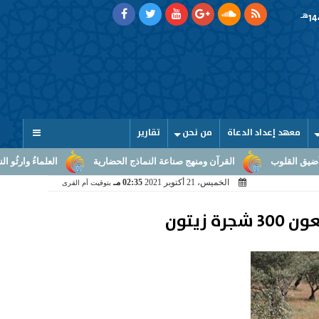
هـ
معهد إعداد الدعاة
من نحن
تقارير
رآن ومنهج صناعة النماذج الحضارية
العلماءُ وارثُو النبوّة: من بلاغ الرسالة 
الخميس، 21 أكتوبر 2021
02:35 مـ
بتوقيت أم القرى
زيتون