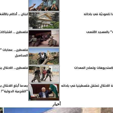
لبنان ... أحكام بالأش
ت” بالمسجد الأقصى
فلسطين ... اشتباكات
فلسطين... عصابات ”ف
المحاصيل
لاستديوهات وتصادر المعدات
فلسطين... الاحتلال 
لاحتلال تعتقل فلسطينيا في باحاته
بعدما أبلغ الاحتلال 
“الشرعية الدولية”!
أخبار