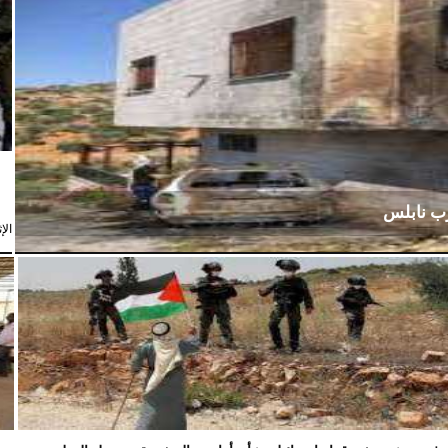
رب نابلس
الإثنين،