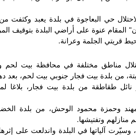
تلال حي البعاجوة في بلدة يعبد وكثفت من 
ن" المقام عنوة على أراضي البلدة بتوقيف المر
يط قريتي الجلمة وعرانة.
لال مناطق مختلفة في محافظة بيت لحم واع
تة، من بلدة بيت فجار جنوبي بيت لحم، بعد ده
نائل طقاطقة من بلدة بيت فجار، بلاغا لم
مهند وحمزة محمود الوحش، من بلدة الخضر 
 منازلهم وتفتيشها.
 وسيّرت آلياتها في البلدة واندلعت على إثره