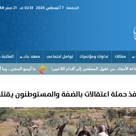
الجمعة
7 أغسطس 2026
02:33 صـ
21 صفر 1448
مقالات
نداوات ومؤتمرات
تواصل اجتماعي
معهد بناء
المكتبة
مصلحين إلى أقدام اللاعبين!
ما أوسع السجن... وما أضيق القلوب
الق
حملة اعتقالات بالضفة والمستوطنون يقتلعون 300 شجرة 