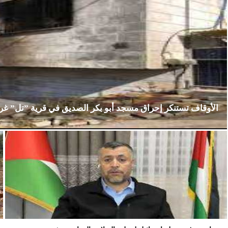
الأوقاف تستنكر إحراق مسجد أبو بكر الصديق في قرية ”تل” غ
الإثنين، 23 فبراير 2026
02:15 مـ