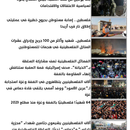
لسياسية الاعتقالات والاقتحامات
فلسطين .. إصابة مستوطن بجروح خطيرة في عمليتي
إطلاق نار قرب أريحا
فلسطين.. شهيد وأكثر من 100 جريح وإحراق عشرات
المنازل الفلسطينية في هجمات للمستوطنين
الفصائل الفلسطينية تصف مشاركة السلطة
بـ”الخيانة”.. صحف إسرائيلية: قمة العقبة ستناقش
إنهاء المقاومة بالضفة
آلاف الفلسطينيين يتظاهرون في الضفة وغزة استجابة
لـ”عرين الأسود” ووفد أممي يلتقي قادة حماس قي
غزة
64 شهيدًا فلسطينيًا بالضفة وغزة منذ مطلع 2023
آلاف الفلسطينيين يشيعون جثامين شهداء ”مجزرة
نابلس” و”حماس” تحمّل السلطة الفلسطينية وزر