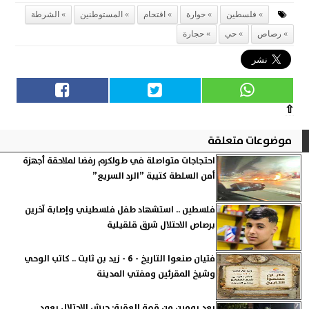
فلسطين
حوارة
اقتحام
المستوطنين
الشرطة
رصاص
حي
حجارة
⇧
موضوعات متعلقة
احتجاجات متواصلة في طولكرم رفضا لملاحقة أجهزة
أمن السلطة كتيبة ”الرد السريع”
فلسطين .. استشهاد طفل فلسطيني وإصابة آخرين
برصاص الاحتلال شرق قلقيلية
فتيان صنعوا التاريخ - 6 - زيد بن ثابت .. كاتب الوحي
وشيخ المقرئين ومفتي المدينة
بعد يومين من قمة العقبة: جيش الاحتلال يعود