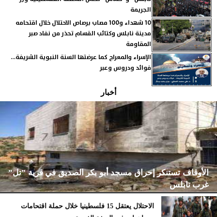
الجريمة
10 شهداء و100 مصاب برصاص الاحتلال خلال اقتحامه
مدينة نابلس وكتائب القسام تحذر من نفاد صبر
المقاومة
الإسراء والمعراج كما عرضتها السنة النبوية الشريفة…
فوائد ودروس وعبر
أخبار
الأوقاف تستنكر إحراق مسجد أبو بكر الصديق في قرية ”تل”
غرب نابلس
الاحتلال يعتقل 15 فلسطينيا خلال حملة اقتحامات