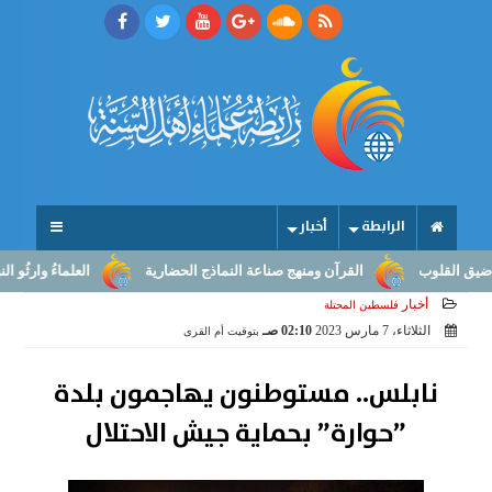
الرابطة
أخبار
قلوب
القرآن ومنهج صناعة النماذج الحضارية
العلماءُ وارثُو النبوّة: 
أخبار
فلسطين المحتلة
الثلاثاء، 7 مارس 2023
02:10 صـ
بتوقيت أم القرى
نابلس.. مستوطنون يهاجمون بلدة
”حوارة” بحماية جيش الاحتلال