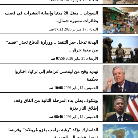
الثلاثاء، 17 فبراير 2026
07:30 صـ
السودان .. مقتل 28 مدنيا وإصابة العشرات في قصف
بطائرات مسيرة شمال...
الثلاثاء، 17 فبراير 2026
07:23 صـ
الهدنة تدخل حيز التنفيذ .. ووزارة الدفاع تحذر ”قسد”
من مغبة خرق...
الأربعاء، 21 يناير 2026
07:56 صـ
تهديد وقح من ليندسي غراهام إلى تركيا: اختاروا
بحكمة
الخميس، 15 يناير 2026
10:08 صـ
ويتكوف يعلن بدء المرحلة الثانية من اتفاق وقف
إطلاق النار بغزة
الخميس، 15 يناير 2026
08:46 صـ
الدانمارك تؤكد ”رغبة ترامب بغزو غرينلاند” وفرنسا
ترسل قوات إلى الجزيرة