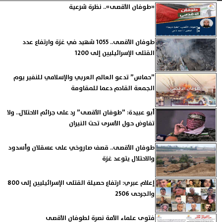
«طوفان الأقصى».. نظرة شرعية
طوفان الأقصى.. 1055 شهيد في غزة وارتفاع عدد
القتلى الإسرائيليين إلى 1200
”حماس” تدعو العالم العربي والإسلامي للنفير يوم
الجمعة القادم دعما للمقاومة
أبو عبيدة: ”طوفان الأقصى” رد على جرائم الاحتلال.. ولا
تفاوض حول الأسرى تحت النيران
طوفان الأقصى.. قصف صاروخي على عسقلان وأسدود
والاحتلال يتوعد غزة
إعلام عبري: ارتفاع حصيلة القتلى الإسرائيليين إلى 800
والجرحى 2506
فتوى علماء الأمة نصرة لطوفان الأقصى