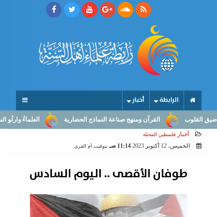
الرابطة
أخبار
قلوب
القرآن ومنهج صناعة النماذج الحضارية
العلماءُ وارثُو النبوّة:
أخبار
فلسطين المحتلة
الخميس، 12 أكتوبر 2023
11:14 صـ
بتوقيت أم القرى
طوفان الأقصى .. اليوم السادس