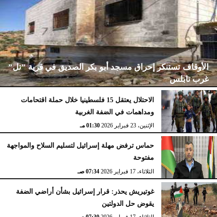
الأوقاف تستنكر إحراق مسجد أبو بكر الصديق في قرية ”تل”
غرب نابلس
الاحتلال يعتقل 15 فلسطينيا خلال حملة اقتحامات
ومداهمات في الضفة الغربية
الإثنين، 23 فبراير 2026
02:15 مـ
الإثنين، 23 فبراير 2026
01:30 مـ
حماس ترفض مهلة إسرائيل لتسليم السلاح والمواجهة
مفتوحة
الثلاثاء، 17 فبراير 2026
07:34 صـ
غوتيريش يحذر: قرار إسرائيل بشأن أراضي الضفة
يقوض حل الدولتين