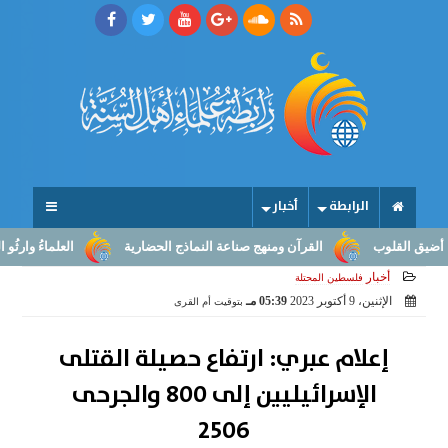
الرابطة
أخبار
القلوب
القرآن ومنهج صناعة النماذج الحضارية
العلماءُ وارثُو النبوّ
أخبار
فلسطين المحتلة
الإثنين، 9 أكتوبر 2023
05:39 مـ
بتوقيت أم القرى
إعلام عبري: ارتفاع حصيلة القتلى
الإسرائيليين إلى 800 والجرحى
2506