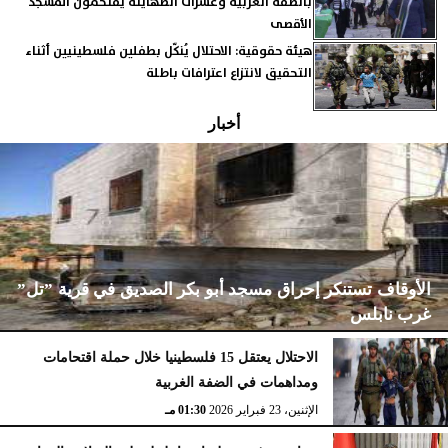
بالضفة الغربية وعشرات الصهاينة يقتحمون المسجد
الأقصى
هيئة حقوقية: الاحتلال يُنكّل بطفلين فلسطينيين أثناء
التحقيق لانتزاع اعترافات باطلة
أخبار
الأوقاف تستنكر إحراق مسجد أبو بكر الصديق في قرية ”تل”
غرب نابلس
الاحتلال يعتقل 15 فلسطينيا خلال حملة اقتحامات
ومداهمات في الضفة الغربية
الإثنين، 23 فبراير 2026
02:15 مـ
الإثنين، 23 فبراير 2026
01:30 مـ