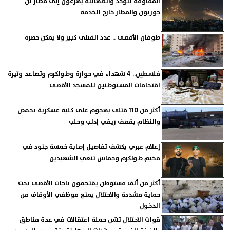
المقاومة تتوحد والصهاينة يهرعون إلى مطار بن
جوريون والمطار خارج الخدمة
طوفان الأقصى .. عدد القتلى كبير ولا يمكن حصره
فلسطين.. 4 شهداء في حوارة وطولكرم وتصاعد وتيرة
اقتحامات المستوطنين للمسجد الأقصى
أكثر من 110 قتلى بهجوم على كلية عسكرية بحمص
والنظام يقصف ريفي إدلب وحلب
إعلام عبري يكشف تفاصيل إصابة خمسة جنود في
مخيم طولكرم وحماس تنعي الشهيدين
أكثر من ألف مستوطن يقتحمون باحات الأقصى تحت
حماية مشددة والاحتلال يمنع موظفي الأوقاف من
الدخول
قوات الاحتلال تشن حملة اعتقالات في عدة مناطق