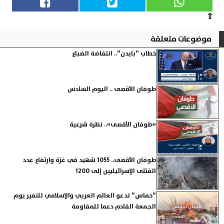
⇧
موضوعات متعلقة
خطاب “بايدن”.. انتفاضة الضباع
طوفان الأقصى .. اليوم السادس
«طوفان الأقصى».. نظرة شرعية
طوفان الأقصى.. 1055 شهيد في غزة وارتفاع عدد
القتلى الإسرائيليين إلى 1200
”حماس” تدعو العالم العربي والإسلامي للنفير يوم
الجمعة القادم دعما للمقاومة