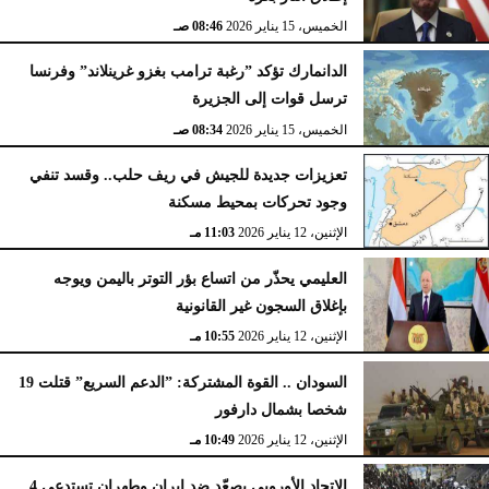
الخميس، 15 يناير 2026
08:46 صـ
الدانمارك تؤكد ”رغبة ترامب بغزو غرينلاند” وفرنسا
ترسل قوات إلى الجزيرة
الخميس، 15 يناير 2026
08:34 صـ
تعزيزات جديدة للجيش في ريف حلب.. وقسد تنفي
وجود تحركات بمحيط مسكنة
الإثنين، 12 يناير 2026
11:03 مـ
العليمي يحذّر من اتساع بؤر التوتر باليمن ويوجه
بإغلاق السجون غير القانونية
الإثنين، 12 يناير 2026
10:55 مـ
السودان .. القوة المشتركة: ”الدعم السريع” قتلت 19
شخصا بشمال دارفور
الإثنين، 12 يناير 2026
10:49 مـ
الاتحاد الأوروبي يصعّد ضد إيران وطهران تستدعي 4