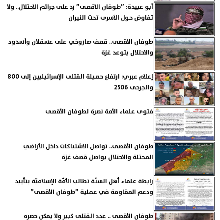
أبو عبيدة: ”طوفان الأقصى” رد على جرائم الاحتلال.. ولا
تفاوض حول الأسرى تحت النيران
طوفان الأقصى.. قصف صاروخي على عسقلان وأسدود
والاحتلال يتوعد غزة
إعلام عبري: ارتفاع حصيلة القتلى الإسرائيليين إلى 800
والجرحى 2506
فتوى علماء الأمة نصرة لطوفان الأقصى
طوفان الأقصى.. تواصل الاشتباكات داخل الأراضي
المحتلة والاحتلال يواصل قصف غزة
رابطة علماء أهل السنّة تطالب الأمّة الإسلاميّة بتأييد
ودعم المقاومة في عملية ”طوفان الأقصى”
طوفان الأقصى .. عدد القتلى كبير ولا يمكن حصره