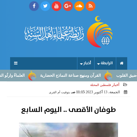
الرابطة
أخبار
وب
القرآن ومنهج صناعة النماذج الحضارية
العلماءُ وارثُو النبوّة: م
أخبار
فلسطين المحتلة
الجمعة، 13 أكتوبر 2023
11:15 صـ
بتوقيت أم القرى
طوفان الأقصى .. اليوم السابع