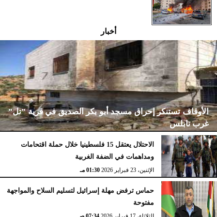
أخبار
الأوقاف تستنكر إحراق مسجد أبو بكر الصديق في قرية ”تل”
غرب نابلس
الاحتلال يعتقل 15 فلسطينيا خلال حملة اقتحامات
ومداهمات في الضفة الغربية
الإثنين، 23 فبراير 2026
02:15 مـ
الإثنين، 23 فبراير 2026
01:30 مـ
حماس ترفض مهلة إسرائيل لتسليم السلاح والمواجهة
مفتوحة
الثلاثاء، 17 فبراير 2026
07:34 صـ