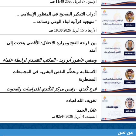
الإثنين، 27 أبريل 2026
11:49 صـ
أدوات التفكير الصحيح في المنظور الإسلامي ..
”منهجية قرآنية لبناء الوعي وصناعة...
الأربعاء، 15 أبريل 2026
10:30 صـ
بين فرحة الفتح ومرارة الاحتلال: الأقصى يتحدث إلى
أمته
وصفي عاشور أبو زيد - المكتب التنفيذي لرابطة علماء
أهل السنّة
الاستقامة وتحطّم النفس البشرية في المجتمعات
الخميس، 9 أبريل 2026
11:38 صـ
المضطربة
فرج كُندي - رئيس مركز الكُندي للدراسات والبحوث
السبت، 4 أبريل 2026
02:51 مـ
تخويف الله لعباده
عادل الحمد
السبت، 4 أبريل 2026
02:44 مـ
من نحن