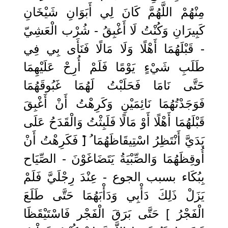
مِنْهُمْ اللَّهُمَّ كَانَ لِي أَبَوَانِ شَيْخَانِ
كَبِيرَانِ وَكُنْتُ لَا أَغْبِقُ - شُرْب الْعَشِيّ
- قَبْلَهُمَا أَهْلًا وَلَا مَالًا فَنَأَى بِي فِي
طَلَبِ شَيْءٍ يَوْمًا فَلَمْ أُرِحْ عَلَيْهِمَا
حَتَّى نَامَا فَحَلَبْتُ لَهُمَا غَبُوقَهُمَا
فَوَجَدْتُهُمَا نَائِمَيْنِ وَكَرِهْتُ أَنْ أَغْبِقَ
قَبْلَهُمَا أَهْلًا أَوْ مَالًا فَلَبِثْتُ وَالْقَدَحُ عَلَى
يَدَيَّ أَنْتَظِرُ اسْتِيقَاظَهُمَا ُ [َ فَكَرِهْتُ أَنْ
أُوقِظَهُمَا وَالصِّبْيَةُ يَتَضَاغَوْنَ - الصِّيَاح
بِبُكَاء بسبب الجوع - عِنْدَ رِجْلَيَّ فَلَمْ
يَزَلْ ذَلِكَ دَأْبِي وَدَأْبَهُمَا حَتَّى طَلَعَ
الْفَجْرُ ] حَتَّى بَرَقَ الْفَجْر فَاسْتَيْقَظَا