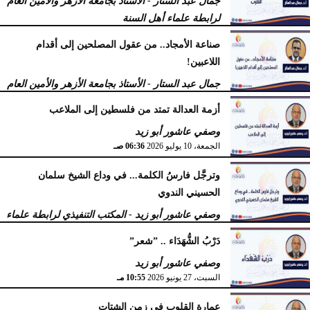
جمال عبد الستار - الأستاذ بجامعة الأزهر والأمين العام
السبت، 18 يوليو 2026
09:14 مـ
لرابطة علماء أهل السنة
السبت، 18 يوليو 2026
12:29 مـ
صناعة الأمجاد.. من عقول المصلحين إلى أقدام
اللاعبين!
جمال عبد الستار - الأستاذ بجامعة الأزهر والأمين العام
لرابطة علماء أهل السنة
أزمة العدالة تمتد من فلسطين إلى الملاعب
الأربعاء، 15 يوليو 2026
09:08 صـ
وصفي عاشور أبو زيد
الجمعة، 10 يوليو 2026
06:36 صـ
وترجَّل فارسُ الكلمة... في وداع الشيخ سلمان
الحسيني الندوي
وصفي عاشور أبو زيد - المكتب التنفيذي لرابطة علماء
أهل السنّة
دَرْبُ الشُّهَدَاء .. ”شعر”
الخميس، 2 يوليو 2026
05:32 مـ
وصفي عاشور أبو زيد
السبت، 27 يونيو 2026
10:55 مـ
عمارة القلوب في زمن الشتات