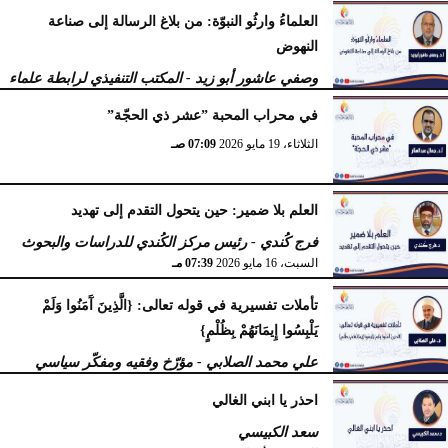
العلماءُ وارثُو النبوّة: من بلاغ الرسالة إلى صناعة
النهوض
وصفي عاشور أبو زيد - المكتب التنفيذي لرابطة علماء
أهل السنّة
في محراب المحبة ”عشر ذي الحجّة”
الثلاثاء، 19 مايو 2026
10:44 مـ
الثلاثاء، 19 مايو 2026
07:09 صـ
العلم بلا ضمير: حين يتحول التقدم إلى تهديد
فرج كُندي - رئيس مركز الكُندي للدراسات والبحوث
السبت، 16 مايو 2026
07:39 مـ
تأملات تفسيرية في قوله تعالى: {الَّذِينَ آَمَنُوا وَلَمْ
يَلْبِسُوا إِيمَانَهُمْ بِظُلْمٍ}
علي محمد الصلابي - مؤرّخ وفقيه ومفكّر سياسي
الإثنين، 27 أبريل 2026
11:55 صـ
احذر يا ابني الغالي
سعد الكبيسي