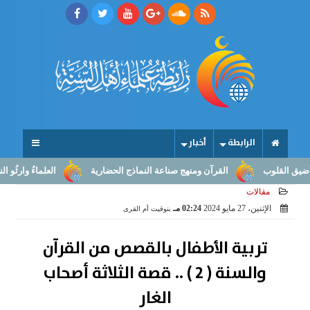
الرابطة
أخبار
وب
القرآن ومنهج صناعة النماذج الحضارية
العلماءُ وارثُو النبوّة: من
مقالات
الإثنين، 27 مايو 2024
02:24 مـ
بتوقيت أم القرى
تربية الأطفال بالقصص من القرآن
والسنة ( 2 ) .. قصة الثلاثة أصحاب
الغار