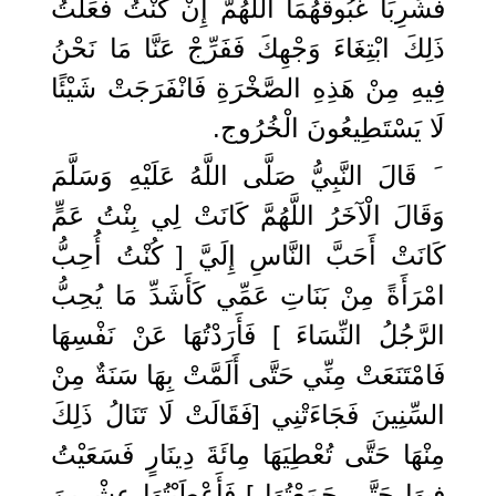
فَشَرِبَا غَبُوقَهُمَا اللَّهُمَّ إِنْ كُنْتُ فَعَلْتُ
ذَلِكَ ابْتِغَاءَ وَجْهِكَ فَفَرِّجْ عَنَّا مَا نَحْنُ
فِيهِ مِنْ هَذِهِ الصَّخْرَةِ فَانْفَرَجَتْ شَيْئًا
لَا يَسْتَطِيعُونَ الْخُرُوج.
َ قَالَ النَّبِيُّ صَلَّى اللَّهُ عَلَيْهِ وَسَلَّمَ
وَقَالَ الْآخَرُ اللَّهُمَّ كَانَتْ لِي بِنْتُ عَمٍّ
كَانَتْ أَحَبَّ النَّاسِ إِلَيَّ [ كُنْتُ أُحِبُّ
امْرَأَةً مِنْ بَنَاتِ عَمِّي كَأَشَدِّ مَا يُحِبُّ
الرَّجُلُ النِّسَاءَ ] فَأَرَدْتُهَا عَنْ نَفْسِهَا
فَامْتَنَعَتْ مِنِّي حَتَّى أَلَمَّتْ بِهَا سَنَةٌ مِنْ
السِّنِينَ فَجَاءَتْنِي [فَقَالَتْ لَا تَنَالُ ذَلِكَ
مِنْهَا حَتَّى تُعْطِيَهَا مِائَةَ دِينَارٍ فَسَعَيْتُ
فِيهَا حَتَّى جَمَعْتُهَا ] فَأَعْطَيْتُهَا عِشْرِينَ