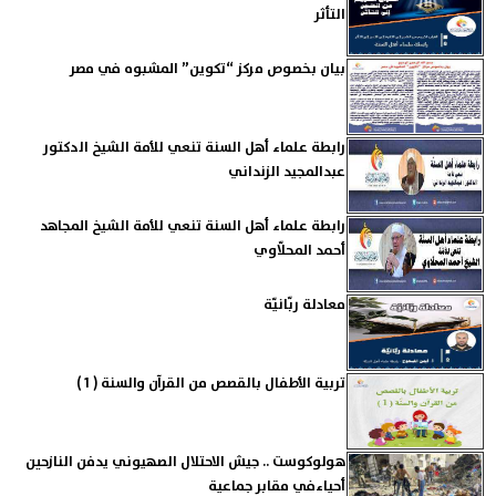
التأثر
بيان بخصوص مركز “تكوين” المشبوه في مصر
رابطة علماء أهل السنة تنعي للأمة الشيخ الدكتور
عبدالمجيد الزنداني
رابطة علماء أهل السنة تنعي للأمة الشيخ المجاهد
أحمد المحلّاوي
معادلة ربّانيّة
تربية الأطفال بالقصص من القرآن والسنة ( 1 )
هولوكوست .. جيش الاحتلال الصهيوني يدفن النازحين
أحياءفي مقابر جماعية