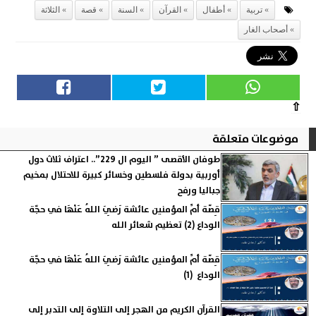
تربية
أطفال
القرآن
السنة
قصة
الثلاثة
أصحاب الغار
⇧
موضوعات متعلقة
طوفان الأقصى ” اليوم ال 229”.. اعتراف ثلاث دول
أوربية بدولة فلسطين وخسائر كبيرة للاحتلال بمخيم
جباليا ورفح
قِصّة أمِّ المؤمنين عائشة رَضِيَ اللهُ عَنْهَا في حجّة
الوداع (2) تعظيم شعائر الله
قِصّة أمِّ المؤمنين عائشة رَضِيَ اللهُ عَنْهَا في حجّة
الوداع (1)
القرآن الكريم من الهجر إلى التلاوة إلى التدبر إلى