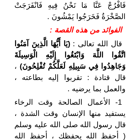
فَافْرُجْ عَنَّا مَا نَحْنُ فِيهِ فَانْفَرَجَتْ
الصَّخْرَةُ فَخَرَجُوا يَمْشُونَ .
الفوائد من هذه القصة :
قال الله تعالى :
(يَا أَيُّهَا الَّذِينَ آمَنُوا
اتَّقُوا اللَّهَ وَابْتَغُوا إِلَيْهِ الْوَسِيلَةَ
وَجَاهِدُوا فِي سَبِيلِهِ لَعَلَّكُمْ تُفْلِحُونَ)
،
قال قتادة : تقربوا إليه بطاعته ،
والعمل بما يرضيه .
1- الأعمال الصالحة وقت الرخاء
يستفيد منها الإنسان وقت الشدة ،
قال رسول الله صلى الله عليه وسلم
( أحفظ الله يحفظك ، أحفظ الله