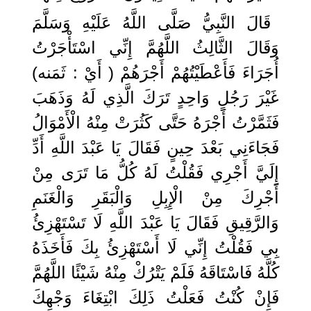
قَالَ النَّبِيُّ صَلَّى اللَّهُ عَلَيْهِ وَسَلَّمَ
وَقَالَ الثَّالِثُ اللَّهُمَّ إِنِّي اسْتَأْجَرْتُ
أُجَرَاءَ فَأَعْطَيْتُهُمْ أَجْرَهُمْ ( أَيْ : ثَمَنه)
غَيْرَ رَجُلٍ وَاحِدٍ تَرَكَ الَّذِي لَهُ وَذَهَبَ
فَثَمَّرْتُ أَجْرَهُ حَتَّى كَثُرَتْ مِنْهُ الْأَمْوَالُ
فَجَاءَنِي بَعْدَ حِينٍ فَقَالَ يَا عَبْدَ اللَّهِ أَدِّ
إِلَيَّ أَجْرِي فَقُلْتُ لَهُ كُلُّ مَا تَرَى مِنْ
أَجْرِكَ مِنْ الْإِبِلِ وَالْبَقَرِ وَالْغَنَمِ
وَالرَّقِيقِ فَقَالَ يَا عَبْدَ اللَّهِ لَا تَسْتَهْزِئُ
بِي فَقُلْتُ إِنِّي لَا أَسْتَهْزِئُ بِكَ فَأَخَذَهُ
كُلَّهُ فَاسْتَاقَهُ فَلَمْ يَتْرُكْ مِنْهُ شَيْئًا اللَّهُمَّ
فَإِنْ كُنْتُ فَعَلْتُ ذَلِكَ ابْتِغَاءَ وَجْهِكَ