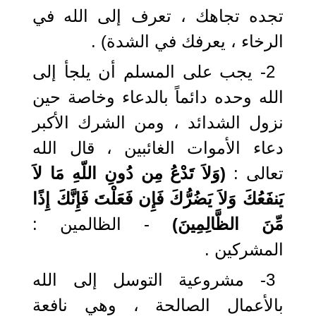
تجده تجاهك ، تعرف إلى الله في
الرخاء ، يعرفك في الشدة) .
2- يجب على المسلم أن يلجأ إلى
الله وحده دائماً بالدعاء وخاصة حين
نزول الشدائد ، ومن الشرك الأكبر
دعاء الأموات الغائبين ، قال الله
تعالى :
(وَلاَ تَدْعُ مِن دُونِ اللّهِ مَا لاَ
يَنفَعُكَ وَلاَ يَضُرُّكَ فَإِن فَعَلْتَ فَإِنَّكَ إِذًا
مِّنَ الظَّالِمِينَ)
- الظالمين :
المشركين .
3- مشروعية التوسل إلى الله
بالأعمال الصالحة ، وهي نافعة