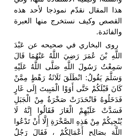
هذا المقال نقدّم نموذجا لأحد هذه
القصص وكيف نستخرج منها العبرة
والفائدة.
روى البخاري في صحيحه عن عَبْدَ
اللَّهِ بْنَ عُمَرَ رَضِيَ اللَّهُ عَنْهُمَا قَالَ
سَمِعْتُ رَسُولَ اللَّهِ صَلَّى اللَّهُ عَلَيْهِ
وَسَلَّمَ يَقُولُ: انْطَلَقَ ثَلَاثَةُ رَهْطٍ مِمَّنْ
كَانَ قَبْلَكُمْ حَتَّى أَوَوْا الْمَبِيتَ إِلَى غَارٍ
فَدَخَلُوهُ فَانْحَدَرَتْ صَخْرَةٌ مِنْ الْجَبَلِ
فَسَدَّتْ عَلَيْهِمْ الْغَارَ فَقَالُوا إِنَّهُ لَا
يُنْجِيكُمْ مِنْ هَذِهِ الصَّخْرَةِ إِلَّا أَنْ تَدْعُوا
اللَّهَ بِصَالِحِ أَعْمَالِكُمْ ، فَقَالَ رَجُلٌ