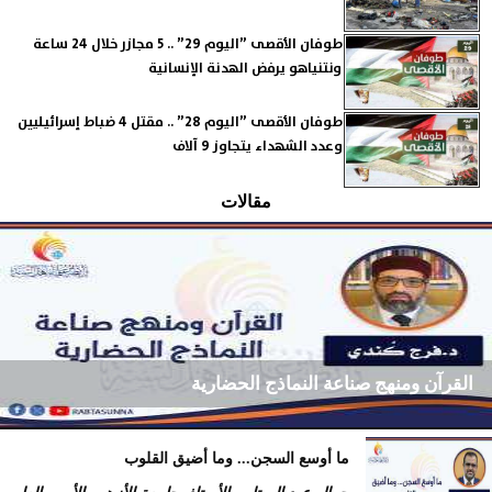
طوفان الأقصى ”اليوم 29” .. 5 مجازر خلال 24 ساعة
ونتنياهو يرفض الهدنة الإنسانية
طوفان الأقصى ”اليوم 28” .. مقتل 4 ضباط إسرائيليين
وعدد الشهداء يتجاوز 9 آلاف
مقالات
القرآن ومنهج صناعة النماذج الحضارية
ما أوسع السجن... وما أضيق القلوب
فرج كُندي - رئيس مركز الكُندي للدراسات والبحوث