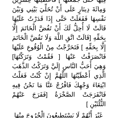
وَمِائَةَ دِينَارٍ عَلَى أَنْ تُخَلِّيَ بَيْنِي وَبَيْنَ
نَفْسِهَا فَفَعَلَتْ حَتَّى إِذَا قَدَرْتُ عَلَيْهَا
قَالَتْ لَا أُحِلُّ لَكَ أَنْ تَفُضَّ الْخَاتَمَ إِلَّا
بِحَقِّهِ [قَالَتْ اتَّقِ اللَّهَ وَلَا تَفُضَّ الْخَاتَمَ
إِلَّا بِحَقِّهِ ] فَتَحَرَّجْتُ مِنْ الْوُقُوعِ عَلَيْهَا
فَانْصَرَفْتُ عَنْهَا [ فَقُمْتُ وَتَرَكْتُهَا]
وَهِيَ أَحَبُّ النَّاسِ إِلَيَّ وَتَرَكْتُ الذَّهَبَ
الَّذِي أَعْطَيْتُهَا اللَّهُمَّ إِنْ كُنْتُ فَعَلْتُ
ابْتِغَاءَ وَجْهِكَ فَافْرُجْ عَنَّا مَا نَحْنُ فِيهِ
فَانْفَرَجَتْ الصَّخْرَةُ [فَفَرَجَ عَنْهُمْ
الثُّلُثَيْنِ ]
غَيْرَ أَنَّهُمْ لَا يَسْتَطِيعُونَ الْخُرُوجَ مِنْهَا