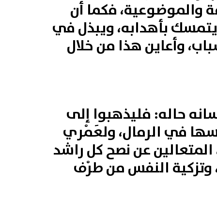
قة والموضوعية، فكما أن
ويتمسك بأهدابه، ويبذل في
اب، وأعاين هذا من خلال
ولسانه حاله: فليذهبوا إلى
سها في الرمال، ولعَمْري
 المتعالين عن نصح كل راشد
 وتزكية النفس من طرْف