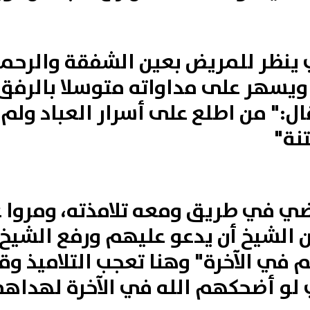
ي ينظر للمريض بعين الشفقة والرحم
سهر على مداواته متوسلا بالرفق و
ال:" من اطلع على أسرار العباد ولم
نة"
يمضي في طريق ومعه تلامذته، ومروا
 الشيخ أن يدعو عليهم ورفع الشيخ ي
ي الآخرة" وهنا تعجب التلاميذ وقال
 لو أضحكهم الله في الآخرة لهداهم