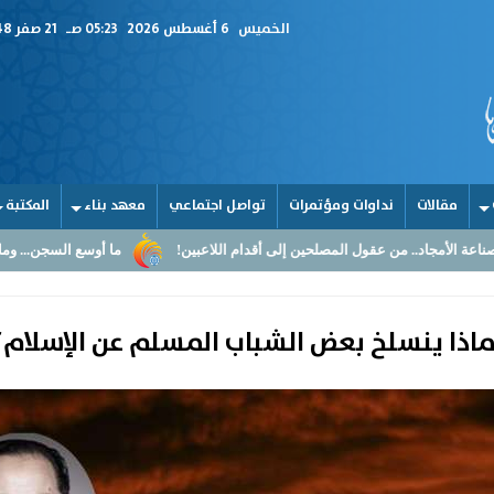
الخميس
6 أغسطس 2026
05:23 صـ
21 صفر 1448
مقالات
نداوات ومؤتمرات
تواصل اجتماعي
معهد بناء
المكتبة
 من عقول المصلحين إلى أقدام اللاعبين!
ما أوسع السجن... وما أضيق القلوب
ماذا ينسلخ بعض الشباب المسلم عن الإسلام؟