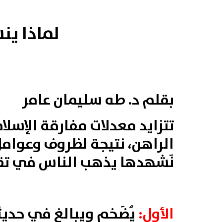
لماذا ين
بقلم د. طه سليمان عامر
تتزايد معدلات مفارقة الإس
الراهن، نتيجة لظروف وعوامل 
نَشهدها يذهب الناس في تقي
الأول:
يُضَخم ويبالغ في حديثه