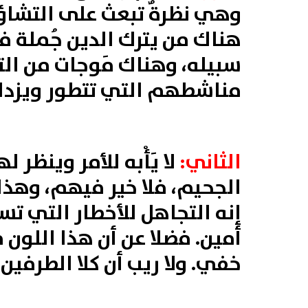
وهي نظرةٌ تبعث على التشاؤم
هناك من يترك الدين جُملة ف
سبيله، وهناك مَوجات من الت
مناشطهم التي تتطور ويزداد ا
الثاني:
لا يَأْبه للأمر وينظر
الجحيم، فلا خير فيهم، وهذا
إنه التجاهل للأخطار التي تس
أمين. فضلا عن أن هذا اللون
خفي. ولا ريب أن كلا الطرفين