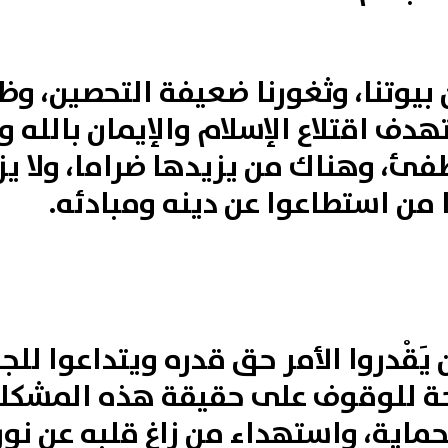
من بيوتنا، وثغورنا ضعيفة التحصين، 
ف اقتلاع الإسلام والإيمان بالله و
ٌ لا تنطفئ، وهناك من يزيدها ضراما، و
ا من استطاعوا عن دينه ومبادئه.
يَقْدروا الأمر حق قدره ويتداعوا لل
حة للوقوف على حقيقة هذه المشكلة
اية، واستهداء من زاغ قلبه عن نور 