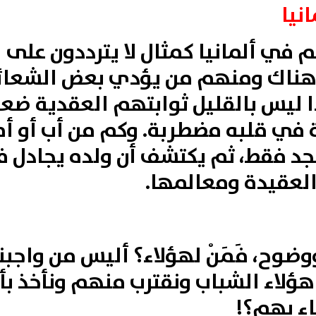
نيا
في ألمانيا كمثال لا يترددون على ال
ناك ومنهم من يؤدي بعض الشعائر د
ددا ليس بالقليل ثوابتهم العقدية ض
ة في قلبه مضطربة. وكم من أب أو أم
سجد فقط، ثم يكتشف أن ولده يجادل 
العقيدة ومعالمها.
وضوح، فَمَنْ لهؤلاء؟ أليس من واجبن
ؤلاء الشباب ونقترب منهم ونأخذ بأ
اء بهم؟!