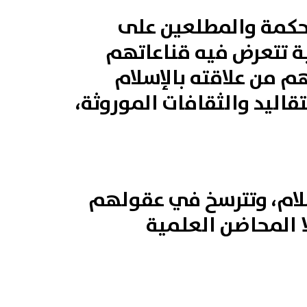
لحكمة والمطلعين على
ة تتعرض فيه قناعاتهم
نهم من علاقته بالإسلام
قاليد والثقافات الموروثة،
لام، وتترسخ في عقولهم
 المحاضن العلمية