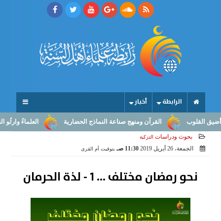
الرابطة
أخبار
القلوب
القرآن ومنهج صناعة النماذج الحضارية
العلماءُ وارثُو النبوّ
بحوث ودراسات
التزكية
الجمعة، 26 أبريل 2019
11:30 صـ
بتوقيت أم القرى
نحو رمضان مختلف ... 1 - لذة الحرمان