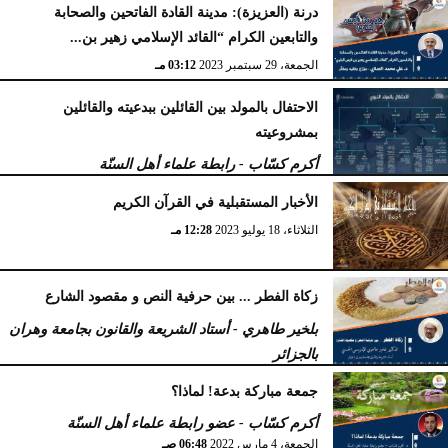
درنة (العزيزة): مدينة القادة الفاتحين والصحابة
والتابعين الكرام “القائد الإسلامي زهير بن...
الجمعة، 29 سبتمبر 2023
03:12 مـ
الاحتفال بالمولد بين القائلين ببدعيته والقائلين
بمشروعيته
أكرم كسّاب - رابطة علماء أهل السنّة
الأربعاء، 27 سبتمبر 2023
10:34 مـ
الأخبار المستقبلية في القرآن الكريم
الثلاثاء، 18 يوليو 2023
12:28 مـ
زكاة الفطر ... بين حرفية النص و مقصود الشارع
بلخير طاهري - أستاد الشريعة والقانون بجامعة وهران
بالجزائر
السبت، 16 أبريل 2022
12:55 مـ
جمعة مباركة بدعة! لماذا؟
أكرم كسّاب - عضو رابطة علماء أهل السنّة
الجمعة، 4 مارس 2022
06:48 صـ