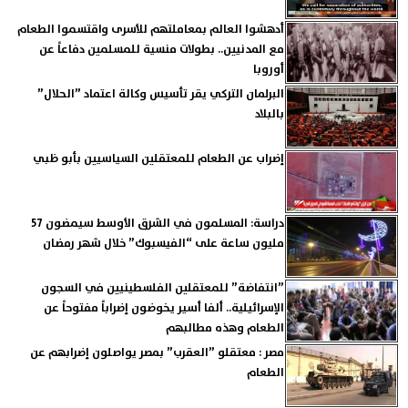
أدهشوا العالم بمعاملتهم للأسرى واقتسموا الطعام
مع المدنيين.. بطولات منسية للمسلمين دفاعاً عن
أوروبا
البرلمان التركي يقر تأسيس وكالة اعتماد ”الحلال”
بالبلاد
إضراب عن الطعام للمعتقلين السياسيين بأبو ظبي
دراسة: المسلمون في الشرق الأوسط سيمضون 57
مليون ساعة على “الفيسبوك” خلال شهر رمضان
”انتفاضة” للمعتقلين الفلسطينيين في السجون
الإسرائيلية.. ألفا أسير يخوضون إضراباً مفتوحاً عن
الطعام وهذه مطالبهم
مصر : معتقلو ”العقرب” بمصر يواصلون إضرابهم عن
الطعام