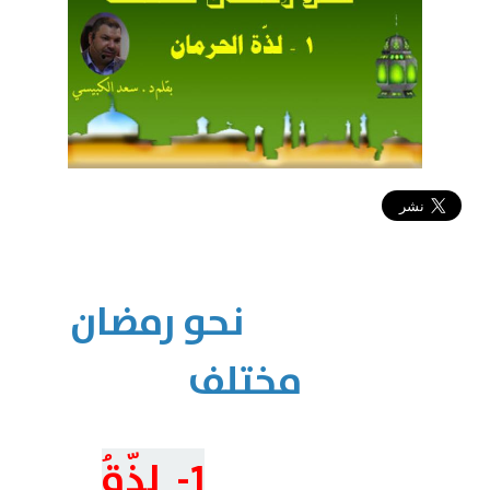
2019-04-26 11:30:09
نحو رمضان
مختلف
1- لذّةُ