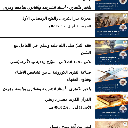
بلخير طاهري - أستاد الشريعة والقانون بجامعة وهران
بالجزائر
معركة بدر الكبرى.. والفتح الرمضاني الأول
الثلاثاء، 3 أغسطس 2021
03:35 مـ
الجمعة، 30 أبريل 2021
02:07 مـ
فقه النّبيِّ صلى الله عليه وسلم في التّعامل مع
السٌنن
علي محمد الصلابي - مؤرّخ وفقيه ومفكّر سياسي
الخميس، 29 أبريل 2021
12:51 مـ
صناعة الفتوى الكورونیة ... بین تشخیص الأطباء
وفتاوى الفقھاء
بلخير طاهري - أستاد الشريعة والقانون بجامعة وهران
بالجزائر
القرآن الكريم مصدر تاريخي
الإثنين، 26 أبريل 2021
11:51 صـ
الأحد، 11 أبريل 2021
09:30 صـ
ليس بين آدم ونوح رسول