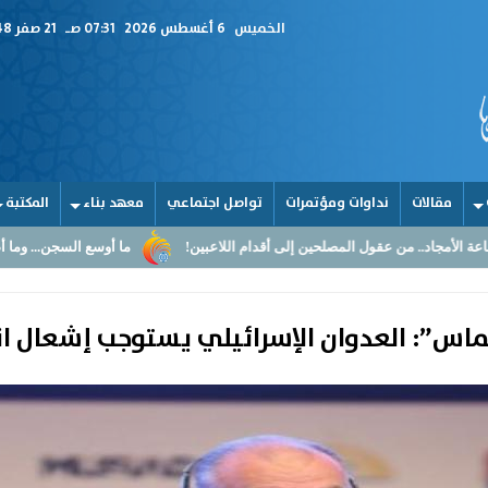
الخميس
6 أغسطس 2026
07:31 صـ
21 صفر 1448
مقالات
نداوات ومؤتمرات
تواصل اجتماعي
معهد بناء
المكتبة
مصلحين إلى أقدام اللاعبين!
ما أوسع السجن... وما أضيق القلوب
الق
س”: العدوان الإسرائيلي يستوجب إشعال ا