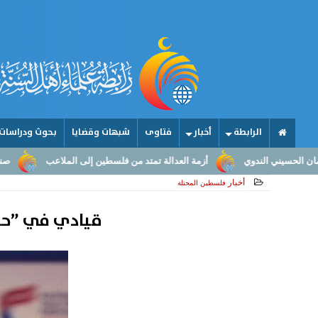
الرابطة
أخبار
فتاوى
شبهات وقضايا
بحوث ودراسات
أزمة العدالة تمتد من فلسطين إلى الملاعب
صناعة الأمجاد.. من عقول ال
أخبار
فلسطين المحتلة
قيادي في ”حما