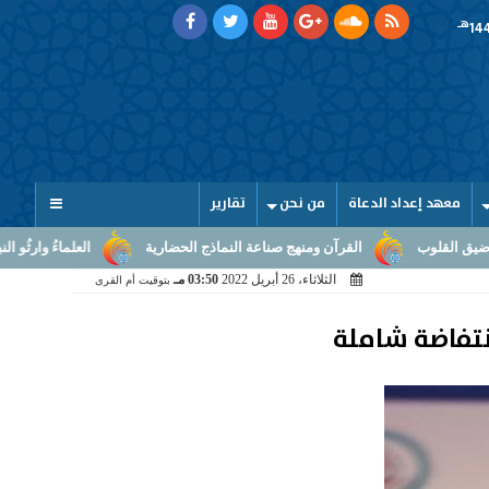
هـ
معهد إعداد الدعاة
من نحن
تقارير
رآن ومنهج صناعة النماذج الحضارية
العلماءُ وارثُو النبوّة: من بلاغ الرسالة 
الثلاثاء، 26 أبريل 2022
03:50 مـ
بتوقيت أم القرى
نتفاضة شاملة