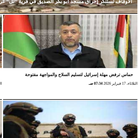
الأوقاف تستنكر إحراق مسجد أبو بكر الصديق في قرية ”تل” غ
الإثنين، 23 فبراير 2026
02:15 مـ
حماس ترفض مهلة إسرائيل لتسليم السلاح والمواجهة مفتوحة
الثلاثاء، 17 فبراير 2026
07:34 صـ
الثلا