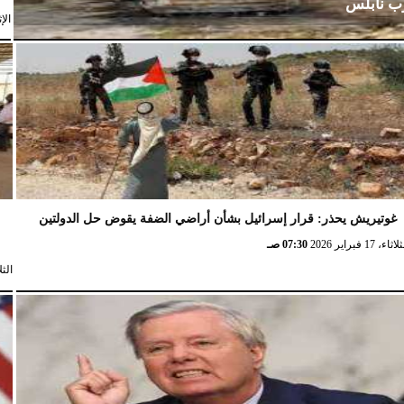
رب نابلس
الإثنين،
غوتيريش يحذر: قرار إسرائيل بشأن أراضي الضفة يقوض حل الدولتين
ش
ثاء، 17 فبراير 2026
07:30 صـ
الثلاثاء، 