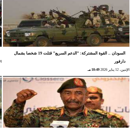
السودان .. القوة المشتركة: ”الدعم السريع” قتلت 19 شخصا بشمال
دارفور
الإث
الإثنين، 12 يناير 2026
10:49 مـ