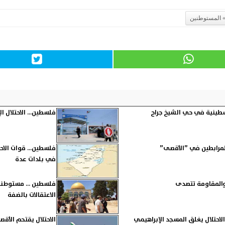
المستوطنين
طينية في حي الشيخ جراح
فلسطين... الاحتلال ا
 المرابطين في ”الأقصى”
فلسطين... قوات الاح
في بلدات عدة
 والمقاومة تتصدى
فلسطين ... مستوطنو
الاعتقالات بالضفة
احتلال يغلق المسجد الإبراهيمي
الاحتلال يقتحم الأقص