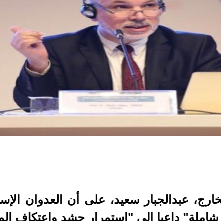
رج، عبدالجبار سعيد، على أن العدوان الإسرا
شاملة" داعيا إلى "استمرار حشد واعتكاف الم