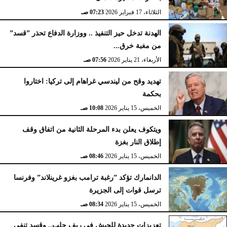
الثلاثاء، 17 فبراير 2026
07:23 صـ
الهدنة تدخل حيز التنفيذ .. ووزارة الدفاع تحذر ”قسد”
من مغبة خرق...
الأربعاء، 21 يناير 2026
07:56 صـ
تهديد وقح من ليندسي غراهام إلى تركيا: اختاروا
بحكمة
الخميس، 15 يناير 2026
10:08 صـ
ويتكوف يعلن بدء المرحلة الثانية من اتفاق وقف
إطلاق النار بغزة
الخميس، 15 يناير 2026
08:46 صـ
الدانمارك تؤكد ”رغبة ترامب بغزو غرينلاند” وفرنسا
ترسل قوات إلى الجزيرة
الخميس، 15 يناير 2026
08:34 صـ
تعزيزات جديدة للجيش في ريف حلب.. وقسد تنفي