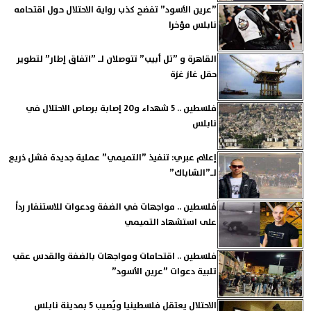
”عرين الأسود” تفضح كذب رواية الاحتلال حول اقتحامه
نابلس مؤخرا
القاهرة و ”تل أبيب” تتوصلان لـ ”اتفاق إطار” لتطوير
حقل غاز غزة
فلسطين .. 5 شهداء و20 إصابة برصاص الاحتلال في
نابلس
إعلام عبري: تنفيذ ”التميمي” عملية جديدة فشل ذريع
لـ”الشاباك”
فلسطين .. مواجهات في الضفة ودعوات للاستنفار رداً
على استشهاد التميمي
فلسطين .. اقتحامات ومواجهات بالضفة والقدس عقب
تلبية دعوات ”عرين الأسود”
الاحتلال يعتقل فلسطينيا ويُصيب 5 بمدينة نابلس