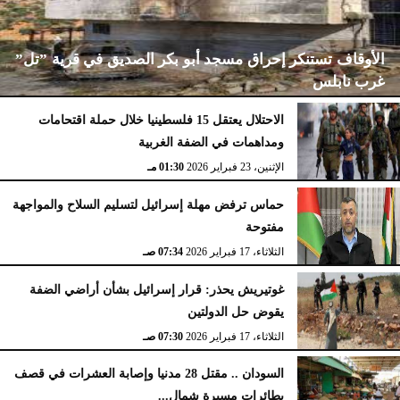
الأوقاف تستنكر إحراق مسجد أبو بكر الصديق في قرية ”تل”
غرب نابلس
الاحتلال يعتقل 15 فلسطينيا خلال حملة اقتحامات
ومداهمات في الضفة الغربية
الإثنين، 23 فبراير 2026
02:15 مـ
الإثنين، 23 فبراير 2026
01:30 مـ
حماس ترفض مهلة إسرائيل لتسليم السلاح والمواجهة
مفتوحة
الثلاثاء، 17 فبراير 2026
07:34 صـ
غوتيريش يحذر: قرار إسرائيل بشأن أراضي الضفة
يقوض حل الدولتين
الثلاثاء، 17 فبراير 2026
07:30 صـ
السودان .. مقتل 28 مدنيا وإصابة العشرات في قصف
بطائرات مسيرة شمال...