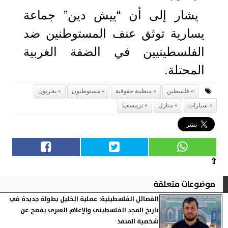
يشار إلى أن “ييش دين” جماعة
يسارية توثق عنف المستوطنين ضد
الفلسطينيين في الضفة الغربية
المحتلة.
فلسطين
منظمة حقوقية
مستوطنون
يخربون
سيارات
منازل
ترمسعيا
⇧
موضوعات متعلقة
الفصائل الفلسطينية: عملية الخليل بطولة جديدة في
تاريخ المجد الفلسطيني والإعلام العبري يفصح عن
شخصية المنفذ