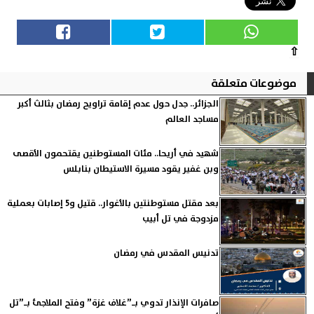
⇧
موضوعات متعلقة
الجزائر.. جدل حول عدم إقامة تراويح رمضان بثالث أكبر
مساجد العالم
شهيد في أريحا.. مئات المستوطنين يقتحمون الأقصى
وبن غفير يقود مسيرة الاستيطان بنابلس
بعد مقتل مستوطنتين بالأغوار.. قتيل و5 إصابات بعملية
مزدوجة في تل أبيب
تدنيس المقدس في رمضان
صافرات الإنذار تدوي بـ”غلاف غزة” وفتح الملاجئ بـ”تل