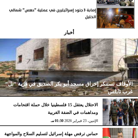
إصابة 3 جنود إسرائيليين في عملية ”دهس” شمالي
الخليل
أخبار
الأوقاف تستنكر إحراق مسجد أبو بكر الصديق في قرية ”تل”
غرب نابلس
الاحتلال يعتقل 15 فلسطينيا خلال حملة اقتحامات
ومداهمات في الضفة الغربية
الإثنين، 23 فبراير 2026
02:15 مـ
الإثنين، 23 فبراير 2026
01:30 مـ
حماس ترفض مهلة إسرائيل لتسليم السلاح والمواجهة