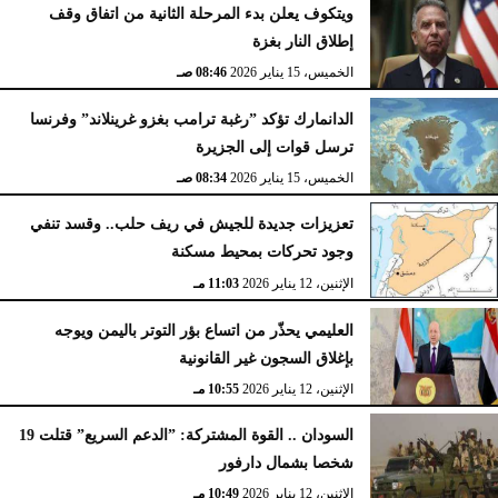
ويتكوف يعلن بدء المرحلة الثانية من اتفاق وقف
إطلاق النار بغزة
الخميس، 15 يناير 2026
08:46 صـ
الدانمارك تؤكد ”رغبة ترامب بغزو غرينلاند” وفرنسا
ترسل قوات إلى الجزيرة
الخميس، 15 يناير 2026
08:34 صـ
تعزيزات جديدة للجيش في ريف حلب.. وقسد تنفي
وجود تحركات بمحيط مسكنة
الإثنين، 12 يناير 2026
11:03 مـ
العليمي يحذّر من اتساع بؤر التوتر باليمن ويوجه
بإغلاق السجون غير القانونية
الإثنين، 12 يناير 2026
10:55 مـ
السودان .. القوة المشتركة: ”الدعم السريع” قتلت 19
شخصا بشمال دارفور
الإثنين، 12 يناير 2026
10:49 مـ