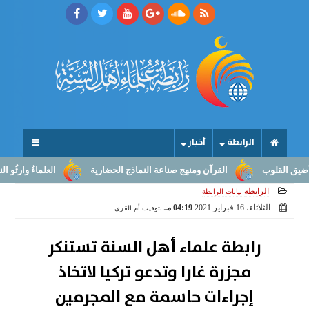
الرابطة
أخبار
قلوب
القرآن ومنهج صناعة النماذج الحضارية
العلماءُ وارثُو النبوّة: 
الرابطة
بيانات الرابطة
الثلاثاء، 16 فبراير 2021
04:19 مـ
بتوقيت أم القرى
رابطة علماء أهل السنة تستنكر
مجزرة غارا وتدعو تركيا لاتخاذ
إجراءات حاسمة مع المجرمين