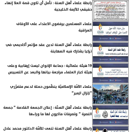
رابطة علماء أهل السنة : نأمل أن تكون قمة العلا إنهاء
حقيقي للأزمة الخليجية
علماء المسلمين يرفضون الاعتداء على الأوقاف
العراقية
رابطة علماء أهل السنة تدين عقد مؤتمر أكاديمي في
تركيا يشارك فيه الصهاينة
19 هيئة علمائية : جماعة الإخوان ليست إرهابية وعلى
هيئة كبار العلماء مراجعة بيانها والبعد عن التسييس
علماء الأمّة الإسلاميّة ينظّمون حملة لدعم متضرّري
”زلزال ازمير”
رابطة علماء أهل السنّة : إعلان الجمعة القادمة ” جمعة
النصرة ” وتصرفات ماكرون لها ما وراءها
رابطة علماء أهل السنة تنعى للأمّة الدكتور محمد عادل