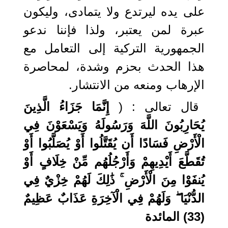
على يده ليرتدع ولا يتمادى، وليكون
عبرة لمن يعتبر، ولذا فإننا ندعو
الجمهورية التركية إلى التعامل مع
هذا الحدث بحزم وشدة، لمحاصرة
الإرهاب ومنعه من الانتشار.
قال تعالى : (
إِنَّمَا جَزَاءُ الَّذِينَ
يُحَارِبُونَ اللَّهَ وَرَسُولَهُ وَيَسْعَوْنَ فِي
الْأَرْضِ فَسَادًا أَن يُقَتَّلُوا أَوْ يُصَلَّبُوا أَوْ
تُقَطَّعَ أَيْدِيهِمْ وَأَرْجُلُهُم مِّنْ خِلَافٍ أَوْ
يُنفَوْا مِنَ الْأَرْضِ ۚ ذَٰلِكَ لَهُمْ خِزْيٌ فِي
الدُّنْيَا ۖ وَلَهُمْ فِي الْآخِرَةِ عَذَابٌ عَظِيمٌ
(33) المائدة